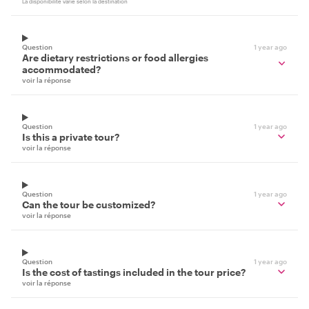
La disponibilité varie selon la destination
Question
1 year ago
Are dietary restrictions or food allergies
accommodated?
voir la réponse
Question
1 year ago
Is this a private tour?
voir la réponse
Question
1 year ago
Can the tour be customized?
voir la réponse
Question
1 year ago
Is the cost of tastings included in the tour price?
voir la réponse