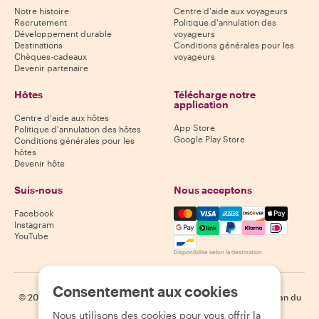
Notre histoire
Centre d'aide aux voyageurs
Recrutement
Politique d'annulation des
Développement durable
voyageurs
Destinations
Conditions générales pour les
Chèques-cadeaux
voyageurs
Devenir partenaire
Hôtes
Télécharge notre
application
Centre d'aide aux hôtes
App Store
Politique d'annulation des hôtes
Google Play Store
Conditions générales pour les
hôtes
Devenir hôte
Suis-nous
Nous acceptons
Mastercard, Visa, Amex, Di
Facebook
Instagram
YouTube
Disponibilité selon la destination
Consentement aux cookies
©
2026
Withlocals.com
|
Politique de confidentialité
|
Cookies
|
Plan du
site
Nous utilisons des cookies pour vous offrir la