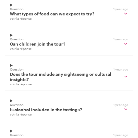
Question
1 year ago
What types of food can we expect to try?
voir la réponse
Question
1 year ago
Can children join the tour?
voir la réponse
Question
1 year ago
Does the tour include any sightseeing or cultural
insights?
voir la réponse
Question
1 year ago
Is alcohol included in the tastings?
voir la réponse
Question
1 year ago