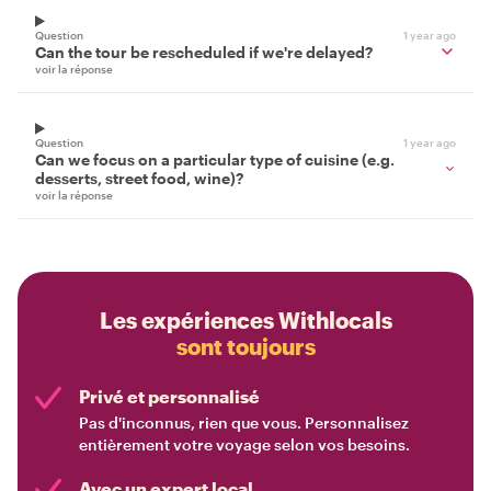
Question
1 year ago
Can the tour be rescheduled if we're delayed?
voir la réponse
Question
1 year ago
Can we focus on a particular type of cuisine (e.g.
desserts, street food, wine)?
voir la réponse
Les expériences Withlocals
sont toujours
Privé et personnalisé
Pas d'inconnus, rien que vous. Personnalisez
entièrement votre voyage selon vos besoins.
Avec un expert local