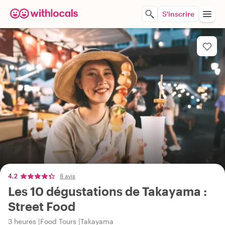
S'inscrire
4,2
8 avis
Les 10 dégustations de Takayama :
Street Food
3 heures
Food Tours
Takayama