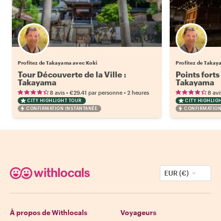
Profitez de Takayama avec Koki
Profitez de Takay
Tour Découverte de la Ville :
Points forts
Takayama
Takayama
•
•
8 avis
€29.41
par personne
2 heures
8 avi
CITY HIGHLIGHT TOUR
CITY HIGHLIG
CONFIRMATION INSTANTANÉE
CONFIRMATION
EUR (€)
À propos de Withlocals
Voyageurs