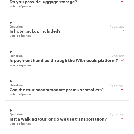
Do you provide luggage storage?
voir la réponse
Question
1 year ago
Is hotel pickup included?
voir la réponse
Question
1 year ago
Is payment handled through the Withlocals platform?
voir la réponse
Question
1 year ago
Can the tour accommodate prams or strollers?
voir la réponse
Question
1 year ago
Is it a walking tour, or do we use transportation?
voir la réponse