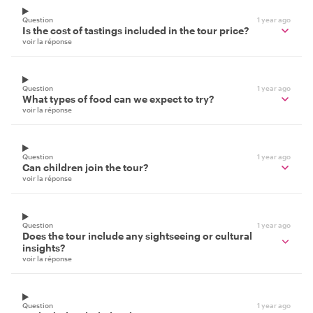
Question
1 year ago
Is the cost of tastings included in the tour price?
voir la réponse
Question
1 year ago
What types of food can we expect to try?
voir la réponse
Question
1 year ago
Can children join the tour?
voir la réponse
Question
1 year ago
Does the tour include any sightseeing or cultural
insights?
voir la réponse
Question
1 year ago