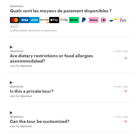
Question
Quels sont les moyens de paiement disponibles ?
Mastercard, Visa, Amex, Discover, Apple Pay, Google Pay
La disponibilité varie selon la destination
Question
1 year ago
Are dietary restrictions or food allergies
accommodated?
voir la réponse
Question
1 year ago
Is this a private tour?
voir la réponse
Question
1 year ago
Can the tour be customized?
voir la réponse