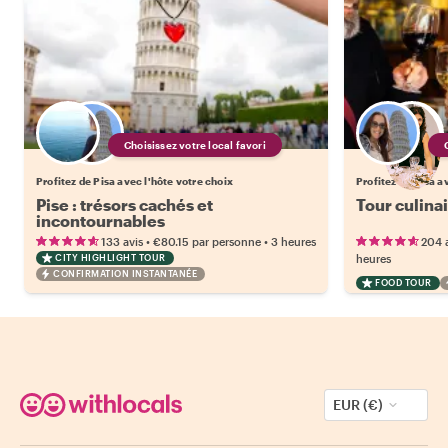
Choisissez votre local favori
Profitez de Pisa avec l'hôte votre choix
Profitez de Pisa a
Pise : trésors cachés et
Tour culinai
incontournables
•
•
133 avis
€80.15
par personne
3 heures
204 
CITY HIGHLIGHT TOUR
heures
CONFIRMATION INSTANTANÉE
FOOD TOUR
EUR (€)