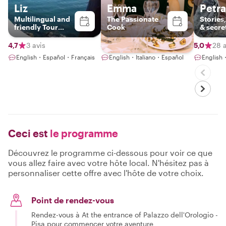
Liz
Emma
Petra
Multilingual and
The Passionate
Stories
friendly Tour
Cook
& secre
Guide
Tuscan
4,7
3 avis
4,9
113 avis
5,0
28 a
English・Español・Français
English・Italiano・Español
English
Ceci est
le programme
Découvrez le programme ci-dessous pour voir ce que
vous allez faire avec votre hôte local. N'hésitez pas à
personnaliser cette offre avec l'hôte de votre choix.
Point de rendez-vous
Rendez-vous à At the entrance of Palazzo dell'Orologio -
Pisa pour commencer votre aventure