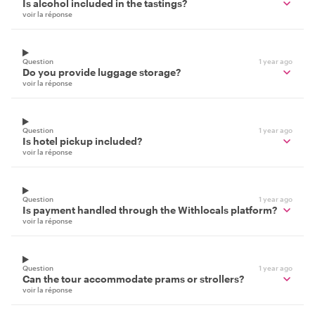
Is alcohol included in the tastings?
voir la réponse
Question
1 year ago
Do you provide luggage storage?
voir la réponse
Question
1 year ago
Is hotel pickup included?
voir la réponse
Question
1 year ago
Is payment handled through the Withlocals platform?
voir la réponse
Question
1 year ago
Can the tour accommodate prams or strollers?
voir la réponse