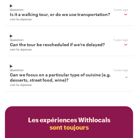
Question
1 year ago
Is it a walking tour, or do we use transportation?
voir la réponse
Question
1 year ago
Can the tour be rescheduled if we're delayed?
voir la réponse
Question
1 year ago
Can we focus on a particular type of cuisine (e.g.
desserts, street food, wine)?
voir la réponse
Les expériences Withlocals
sont toujours