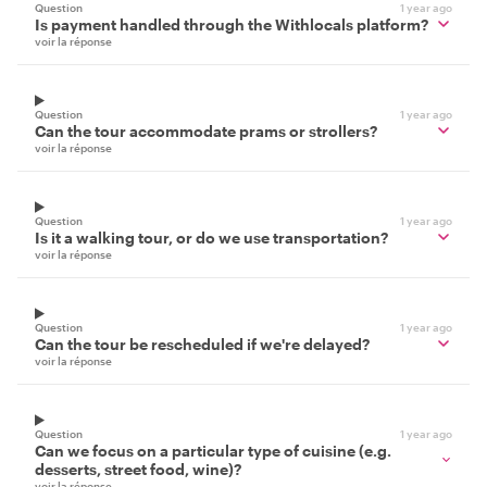
Question
1 year ago
Is payment handled through the Withlocals platform?
voir la réponse
Question
1 year ago
Can the tour accommodate prams or strollers?
voir la réponse
Question
1 year ago
Is it a walking tour, or do we use transportation?
voir la réponse
Question
1 year ago
Can the tour be rescheduled if we're delayed?
voir la réponse
Question
1 year ago
Can we focus on a particular type of cuisine (e.g.
desserts, street food, wine)?
voir la réponse