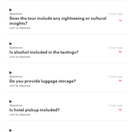
Question
1 year ago
Does the tour include any sightseeing or cultural
insights?
voir la réponse
Question
1 year ago
Is alcohol included in the tastings?
voir la réponse
Question
1 year ago
Do you provide luggage storage?
voir la réponse
Question
1 year ago
Is hotel pickup included?
voir la réponse