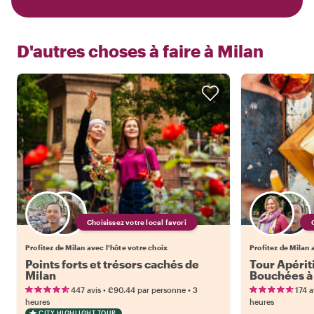
D'autres choses à faire à
Milan
Choisissez votre local favori
Profitez de Milan avec l'hôte votre choix
Profitez de Milan 
Points forts et trésors cachés de
Tour Apériti
Milan
Bouchées à 
•
•
447 avis
€90.44
par personne
3
174 a
heures
heures
CITY HIGHLIGHT TOUR