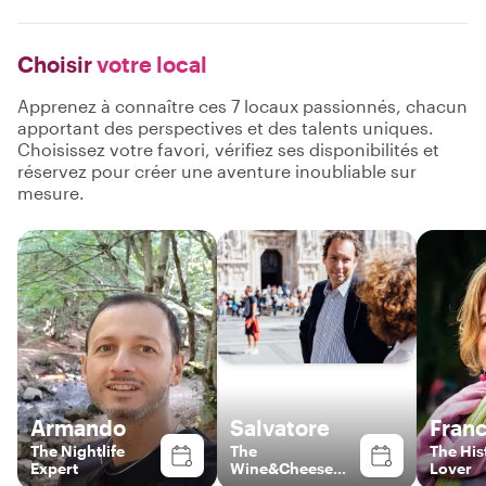
Choisir
votre local
Apprenez à connaître ces 7 locaux passionnés, chacun
apportant des perspectives et des talents uniques.
Choisissez votre favori, vérifiez ses disponibilités et
réservez pour créer une aventure inoubliable sur
mesure.
Armando
Salvatore
Fran
The Nightlife
The
The His
Expert
Wine&Cheese
Lover
Expert