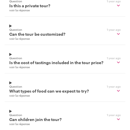
Question
1 year ago
Is this a private tour?
voir la réponse
Question
1 year ago
Can the tour be customized?
voir la réponse
Question
1 year ago
Is the cost of tastings included in the tour price?
voir la réponse
Question
1 year ago
What types of food can we expect to try?
voir la réponse
Question
1 year ago
Can children join the tour?
voir la réponse