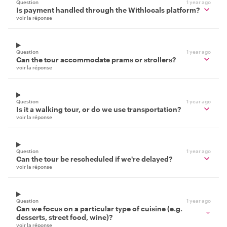
Question
1 year ago
Is payment handled through the Withlocals platform?
voir la réponse
Question
1 year ago
Can the tour accommodate prams or strollers?
voir la réponse
Question
1 year ago
Is it a walking tour, or do we use transportation?
voir la réponse
Question
1 year ago
Can the tour be rescheduled if we're delayed?
voir la réponse
Question
1 year ago
Can we focus on a particular type of cuisine (e.g.
desserts, street food, wine)?
voir la réponse