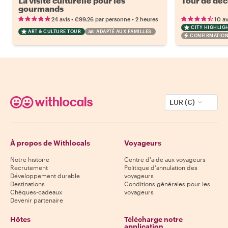
La visite culturelle pour les
Tour de déc
gourmands
•
•
24 avis
€99.26
par personne
2 heures
10 av
CITY HIGHLIG
ART & CULTURE TOUR
ADAPTÉ AUX FAMILLES
CONFIRMATION
EUR (€)
À propos de Withlocals
Voyageurs
Notre histoire
Centre d'aide aux voyageurs
Recrutement
Politique d'annulation des
Développement durable
voyageurs
Destinations
Conditions générales pour les
Chèques-cadeaux
voyageurs
Devenir partenaire
Hôtes
Télécharge notre
application