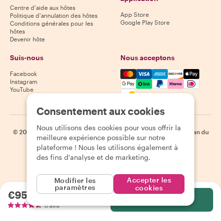
Centre d'aide aux hôtes
App Store
Politique d'annulation des hôtes
Google Play Store
Conditions générales pour les
hôtes
Devenir hôte
Suis-nous
Nous acceptons
Mastercard, Visa, Amex, Di
Facebook
Instagram
YouTube
Disponibilité selon la destination
Consentement aux cookies
Nous utilisons des cookies pour vous offrir la
©
2026
Withlocals.com
|
Politique de confidentialité
|
Cookies
|
Plan du
meilleure expérience possible sur notre
site
plateforme ! Nous les utilisons également à
des fins d'analyse et de marketing.
Accepter les
Modifier les
paramètres
cookies
€95.22
par personne
Sélectionnez
6 avis