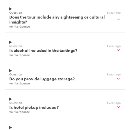
Question
1 year ago
Does the tour include any sightseeing or cultural
insights?
voir la réponse
Question
1 year ago
Is alcohol included in the tastings?
voir la réponse
Question
1 year ago
Do you provide luggage storage?
voir la réponse
Question
1 year ago
Is hotel pickup included?
voir la réponse