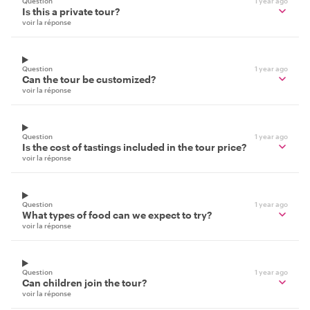
Question
1 year ago
Is this a private tour?
voir la réponse
Question
1 year ago
Can the tour be customized?
voir la réponse
Question
1 year ago
Is the cost of tastings included in the tour price?
voir la réponse
Question
1 year ago
What types of food can we expect to try?
voir la réponse
Question
1 year ago
Can children join the tour?
voir la réponse