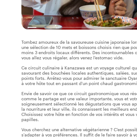
Tombez amoureux de la savoureuse cuisine japonaise lor
une sélection de 10 mets et boissons choisis rien que pou
moins 3 endroits locaux différents. Des incontournables c
vous allez vous régaler, alors venez l'estomac vide.
Ce circuit culinaire à Kanazawa est un voyage culturel qu
savourant des bouchées locales authentiques, salées, suc
points forts. Arrêtez-vous pour admirer le sanctuaire O
à votre hôte tout en passant d'un point chaud gastronomiqu
Envie de savoir ce que ce circuit gastronomique vous rése
comme le partage est une valeur importante, vous et vot
soigneusement sélectionné les dégustations que vous app
la nourriture et leur ville, ils connaissent les meilleurs 
Choisissez votre hôte en fonction de vos intérêts et vou
papilles.
Vous cherchez une alternative végétarienne ? C'est possib
s'adapter à vos préférences. Il suffit de le faire savoir à