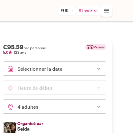
EUR
S'inscrire
€95.59
Privée
par personne
5,0
123 avis
Sélectionner la date
Heure de début
4 adultes
Organisé par
Selda