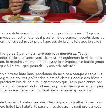
s de ce délicieux circuit gastronomique à Kanazawa ! Dégustez
r vous par votre hôte local passionné de cuisine, répartis dans au
omme les sushis aux plats typiques de la ville tels que le saké ;
i va au-delà de la nourriture que vous mangerez. Tout en
rées et des boissons, vous découvrirez également la ville et ses
yama, le marché Omicho et découvrez leur importance locale grâce
e à l'autre - que pourrait-il y avoir de mieux ?
rve ? Votre hôte local passionné de cuisine s'occupe de tout ! Et
re groupe pourrez goûter des plats célèbres. Chacun des hôtes a
récierez lors de ce circuit gastronomique. Tous passionnés par
endroits pour trouver les bouchées les plus authentiques et typiques.
s vivrez une expérience unique et savoureuse adaptée à vos
le ! Le circuit a été créé avec des dégustations alternatives pour
 votre hôte ! Les habitants passionnés de cuisine sont prêts à vous