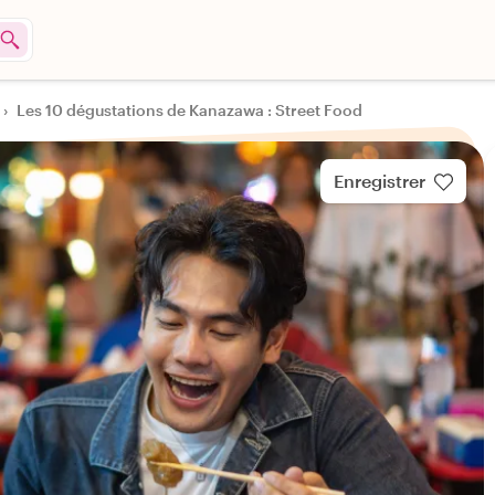
›
Les 10 dégustations de Kanazawa : Street Food
Enregistrer