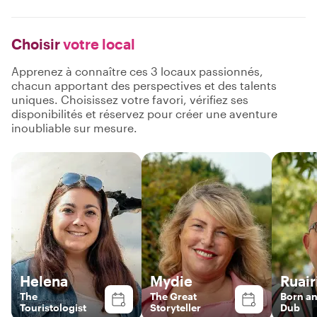
Choisir
votre local
Apprenez à connaître ces 3 locaux passionnés,
chacun apportant des perspectives et des talents
uniques. Choisissez votre favori, vérifiez ses
disponibilités et réservez pour créer une aventure
inoubliable sur mesure.
Helena
Mydie
Ruair
The
The Great
Born a
Touristologist
Storyteller
Dub