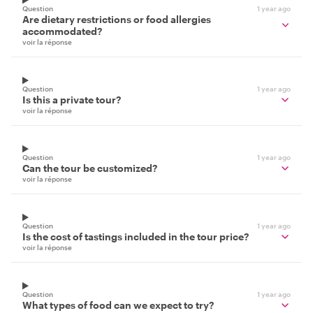
Question
1 year ago
Are dietary restrictions or food allergies
accommodated?
voir la réponse
Question
1 year ago
Is this a private tour?
voir la réponse
Question
1 year ago
Can the tour be customized?
voir la réponse
Question
1 year ago
Is the cost of tastings included in the tour price?
voir la réponse
Question
1 year ago
What types of food can we expect to try?