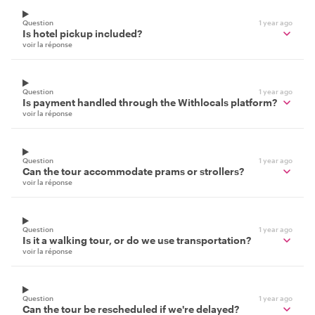
Question
1 year ago
Is hotel pickup included?
voir la réponse
Question
1 year ago
Is payment handled through the Withlocals platform?
voir la réponse
Question
1 year ago
Can the tour accommodate prams or strollers?
voir la réponse
Question
1 year ago
Is it a walking tour, or do we use transportation?
voir la réponse
Question
1 year ago
Can the tour be rescheduled if we're delayed?