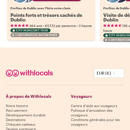
Profitez de Dublin avec l'hôte votre choix
Profitez de Dublin
Points forts et trésors cachés de
Visite de dé
Dublin
Dublin
•
•
364 avis
€57.72
par personne
3 heures
195 a
CITY HIGHLIGHT TOUR
heure
CONFIRMATION INSTANTANÉE
CITY HIGHLIG
CONFIRMATION
EUR (€)
À propos de Withlocals
Voyageurs
Notre histoire
Centre d'aide aux voyageurs
Recrutement
Politique d'annulation des
Développement durable
voyageurs
Destinations
Conditions générales pour les
Chèques-cadeaux
voyageurs
Devenir partenaire