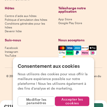
Hôtes
Télécharge notre
application
Centre d'aide aux hôtes
App Store
Politique d'annulation des hôtes
Google Play Store
Conditions générales pour les
hôtes
Devenir hôte
Suis-nous
Nous acceptons
Mastercard, Visa, Amex, Di
Facebook
Instagram
YouTube
Disponibilité selon la destination
Consentement aux cookies
Nous utilisons des cookies pour vous offrir la
©
2026
Withlocals.com
|
Politique de confidentialité
|
Cookies
|
Plan du
meilleure expérience possible sur notre
site
plateforme ! Nous les utilisons également à
des fins d'analyse et de marketing.
Accepter les
Modifier les
paramètres
cookies
€118.49