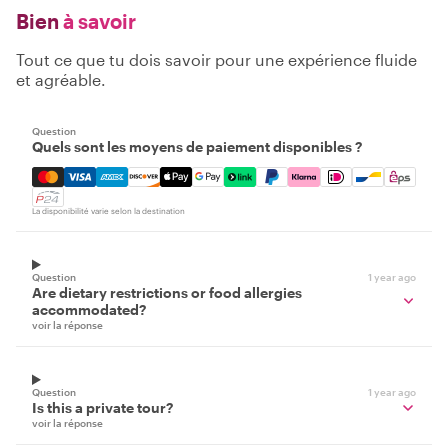
Bien
à savoir
Tout ce que tu dois savoir pour une expérience fluide
et agréable.
Question
Quels sont les moyens de paiement disponibles ?
Mastercard, Visa, Amex, Discover, Apple Pay, Google Pay
La disponibilité varie selon la destination
Question
1 year ago
Are dietary restrictions or food allergies
accommodated?
voir la réponse
Question
1 year ago
Is this a private tour?
voir la réponse