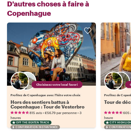
D'autres choses à faire à
Copenhague
Choisissez votre local favori
Profitez de Copenhague avec l'hôte votre choix
Profitez de Copen
Hors des sentiers battus à
Tour de dé
Copenhague : Tour de Vesterbro
•
•
815 avis
€56.79
par personne
3
605 
heures
heure
OFF THE BEATEN TRACK
CITY HIGHLIG
CONFIRMATION INSTANTANÉE
CONFIRMATION