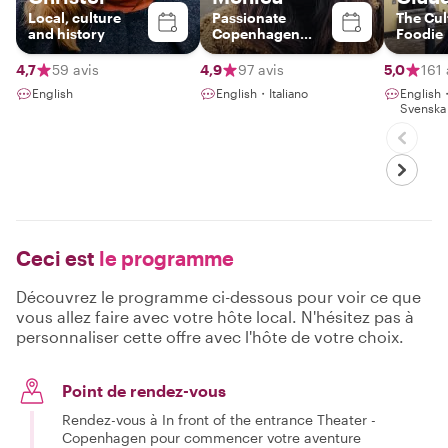
Local, culture
Passionate
The Cul
and history
Copenhagen
Foodie
Guide – Discover
Food, Art &
4,7
59 avis
4,9
97 avis
5,0
161 
Nature with a
English
English・Italiano
Englis
Local
Svenska
Ceci est
le programme
Découvrez le programme ci-dessous pour voir ce que
vous allez faire avec votre hôte local. N'hésitez pas à
personnaliser cette offre avec l'hôte de votre choix.
Point de rendez-vous
Rendez-vous à In front of the entrance Theater -
Copenhagen pour commencer votre aventure