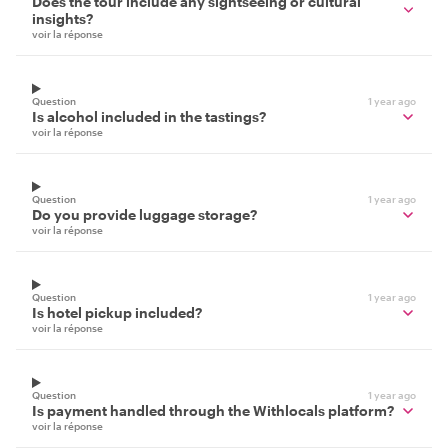
Does the tour include any sightseeing or cultural
insights?
voir la réponse
Question
1 year ago
Is alcohol included in the tastings?
voir la réponse
Question
1 year ago
Do you provide luggage storage?
voir la réponse
Question
1 year ago
Is hotel pickup included?
voir la réponse
Question
1 year ago
Is payment handled through the Withlocals platform?
voir la réponse