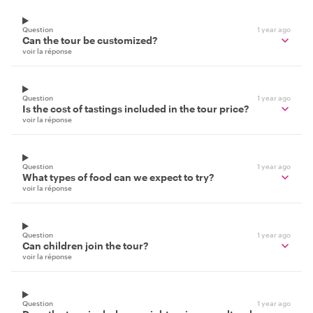
Question
1 year ago
Can the tour be customized?
voir la réponse
Question
1 year ago
Is the cost of tastings included in the tour price?
voir la réponse
Question
1 year ago
What types of food can we expect to try?
voir la réponse
Question
1 year ago
Can children join the tour?
voir la réponse
Question
1 year ago