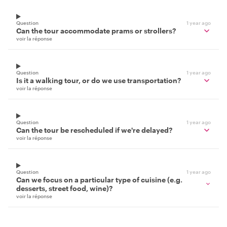
Question
1 year ago
Can the tour accommodate prams or strollers?
voir la réponse
Question
1 year ago
Is it a walking tour, or do we use transportation?
voir la réponse
Question
1 year ago
Can the tour be rescheduled if we're delayed?
voir la réponse
Question
1 year ago
Can we focus on a particular type of cuisine (e.g.
desserts, street food, wine)?
voir la réponse