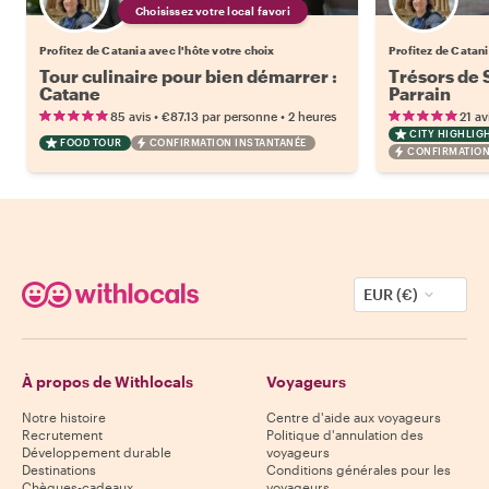
Choisissez votre local favori
Profitez de Catania avec l'hôte votre choix
Profitez de Catan
Tour culinaire pour bien démarrer :
Trésors de S
Catane
Parrain
•
•
85 avis
€87.13
par personne
2 heures
21 av
CITY HIGHLIG
FOOD TOUR
CONFIRMATION INSTANTANÉE
CONFIRMATION
EUR (€)
À propos de Withlocals
Voyageurs
Notre histoire
Centre d'aide aux voyageurs
Recrutement
Politique d'annulation des
Développement durable
voyageurs
Destinations
Conditions générales pour les
Chèques-cadeaux
voyageurs