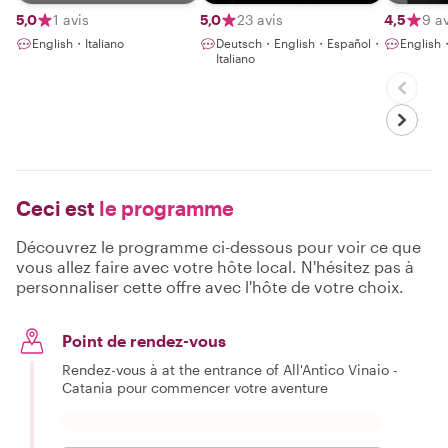
Sicilian soul -
5,0
1 avis
5,0
23 avis
4,5
9 av
Ready to share
English・Italiano
Deutsch・English・Español・
English
authentic Catania
Italiano
flavors!
Ceci est
le programme
Découvrez le programme ci-dessous pour voir ce que
vous allez faire avec votre hôte local. N'hésitez pas à
personnaliser cette offre avec l'hôte de votre choix.
Point de rendez-vous
Rendez-vous à at the entrance of All'Antico Vinaio -
Catania pour commencer votre aventure