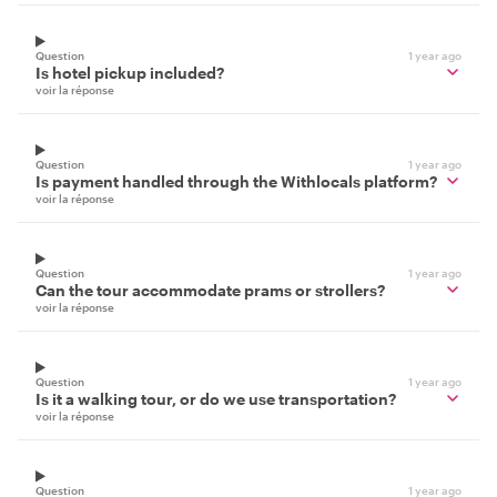
Question
1 year ago
Is hotel pickup included?
voir la réponse
Question
1 year ago
Is payment handled through the Withlocals platform?
voir la réponse
Question
1 year ago
Can the tour accommodate prams or strollers?
voir la réponse
Question
1 year ago
Is it a walking tour, or do we use transportation?
voir la réponse
Question
1 year ago