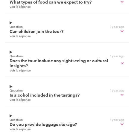
What types of food can we expect to try?
voir la réponse
Question
1 year ago
Can children join the tour?
voir la réponse
Question
1 year ago
Does the tour include any sightseeing or cultural
insights?
voir la réponse
Question
1 year ago
Is alcohol included in the tastings?
voir la réponse
Question
1 year ago
Do you provide luggage storage?
voir la réponse