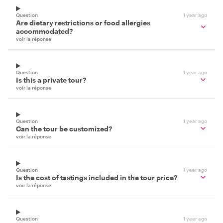
Question
1 year ago
Are dietary restrictions or food allergies
accommodated?
voir la réponse
Question
1 year ago
Is this a private tour?
voir la réponse
Question
1 year ago
Can the tour be customized?
voir la réponse
Question
1 year ago
Is the cost of tastings included in the tour price?
voir la réponse
Question
1 year ago