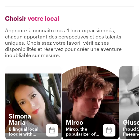
Choisir
votre local
Apprenez à connaître ces 4 locaux passionnés,
chacun apportant des perspectives et des talents
uniques. Choisissez votre favori, vérifiez ses
disponibilités et réservez pour créer une aventure
inoubliable sur mesure.
Simona
Maria
Mirco
Gius
Bilingual local
Mirco, the
Proud S
foodie with
popularizer of
Paesan
British vibes &
sicilianity