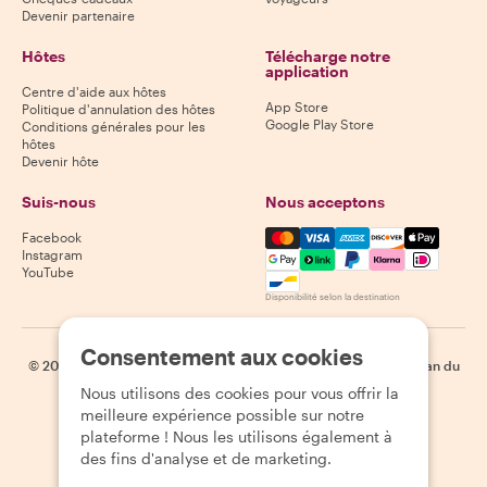
Devenir partenaire
Hôtes
Télécharge notre
application
Centre d'aide aux hôtes
App Store
Politique d'annulation des hôtes
Google Play Store
Conditions générales pour les
hôtes
Devenir hôte
Suis-nous
Nous acceptons
Mastercard, Visa, Amex, Di
Facebook
Instagram
YouTube
Disponibilité selon la destination
Consentement aux cookies
©
2026
Withlocals.com
|
Politique de confidentialité
|
Cookies
|
Plan du
site
Nous utilisons des cookies pour vous offrir la
meilleure expérience possible sur notre
plateforme ! Nous les utilisons également à
des fins d'analyse et de marketing.