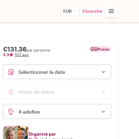
EUR
S'inscrire
€131.36
Privée
par personne
4,9
537 avis
Sélectionner la date
Heure de début
4 adultes
Organisé par