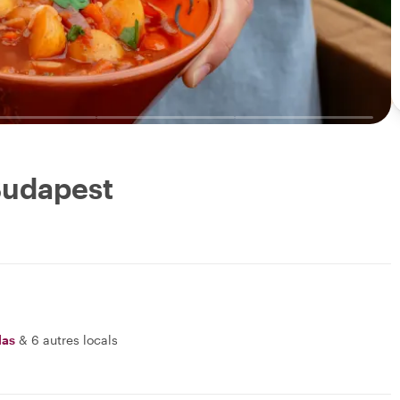
Budapest
las
&
6 autres locals