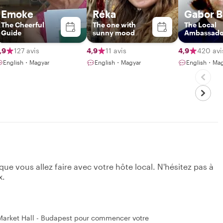
Emoke
Réka
Gabor B
The Cheerful
The one with
The Local
Guide
sunny mood
Ambassado
,9
127 avis
4,9
11 avis
4,9
420 avi
English・Magyar
English・Magyar
English・Mag
e vous allez faire avec votre hôte local. N'hésitez pas à
x.
 Market Hall - Budapest pour commencer votre