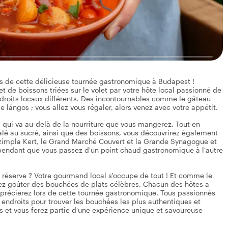
s de cette délicieuse tournée gastronomique à Budapest !
t de boissons triées sur le volet par votre hôte local passionné de
endroits locaux différents. Des incontournables comme le gâteau
e lángos ; vous allez vous régaler, alors venez avec votre appétit.
l qui va au-delà de la nourriture que vous mangerez. Tout en
alé au sucré, ainsi que des boissons, vous découvrirez également
e Szimpla Kert, le Grand Marché Couvert et la Grande Synagogue et
 pendant que vous passez d'un point chaud gastronomique à l'autre
 réserve ? Votre gourmand local s'occupe de tout ! Et comme le
ez goûter des bouchées de plats célèbres. Chacun des hôtes a
précierez lors de cette tournée gastronomique. Tous passionnés
urs endroits pour trouver les bouchées les plus authentiques et
ts et vous ferez partie d'une expérience unique et savoureuse