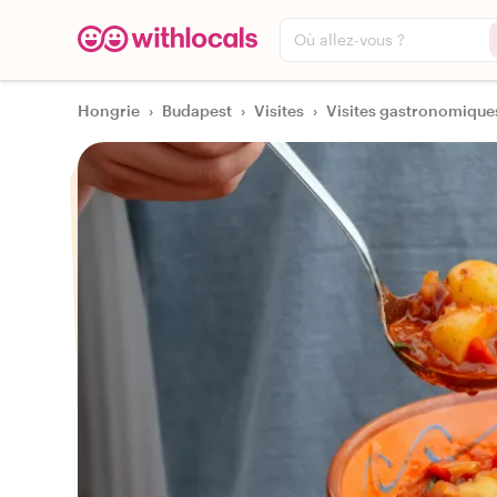
Où allez-vous ?
Hongrie
›
Budapest
›
Visites
›
Visites gastronomique