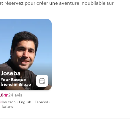
s et réservez pour créer une aventure inoubliable sur
Joseba
Your Basque
friend in Bilbao
,8
24 avis
Deutsch・English・Español・
Italiano