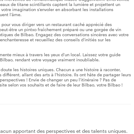
aux de titane scintillants captent la lumière et projettent un
sez votre imagination s'envoler en absorbant les installations
muent l'âme.
l pour vous diriger vers un restaurant caché apprécié des
peut-être un pintxo fraîchement préparé ou une gorgée de vin
ntiques de Bilbao. Engagez des conversations sincères avec votre
nchanteresse et recueillez des conseils d'initiés sur les
mente mieux à travers les yeux d'un local. Laissez votre guide
 Bilbao, rendant votre voyage vraiment inoubliable.
n doute les histoires uniques. Chacun a une histoire à raconter,
ifférent, allant des arts à l'histoire. Ils ont hâte de partager leurs
erspectives ! Envie de changer un peu l'itinéraire ? Pas de
te selon vos souhaits et de faire de leur Bilbao, votre Bilbao !
acun apportant des perspectives et des talents uniques.