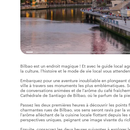
Bilbao est un endroit magique ! Et avec le guide local agr
la culture, l'histoire et le mode de vie local vous attenden
Embarquez pour une aventure inoubliable en plongeant da
ville à travers ses monuments les plus emblématiques. Sent
de conversations animées et de l'arôme du café fraîche
Cathédrale de Santiago de Bilbao, où le parfum de la pie
Passez les deux premières heures à découvrir les points f
charmantes rues de Bilbao, vos sens seront ravis par la v
l'arôme alléchant de la cuisine locale flottant depuis les
perspectives uniques, peignant une image vivante du ric
Ensuite, consacrez les deux heures suivantes à explorer