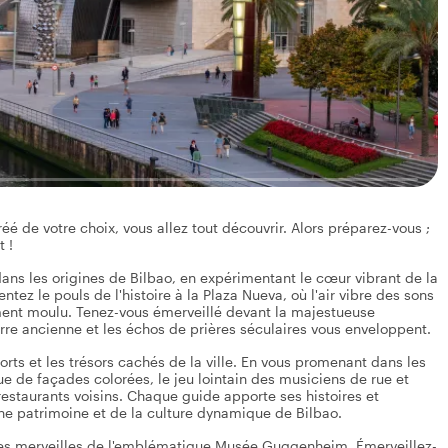
éé de votre choix, vous allez tout découvrir. Alors préparez-vous ;
t !
ns les origines de Bilbao, en expérimentant le cœur vibrant de la
ez le pouls de l'histoire à la Plaza Nueva, où l'air vibre des sons
ment moulu. Tenez-vous émerveillé devant la majestueuse
rre ancienne et les échos de prières séculaires vous enveloppent.
orts et les trésors cachés de la ville. En vous promenant dans les
ue de façades colorées, le jeu lointain des musiciens de rue et
 restaurants voisins. Chaque guide apporte ses histoires et
he patrimoine et de la culture dynamique de Bilbao.
 les merveilles de l'emblématique Musée Guggenheim. Émerveillez-