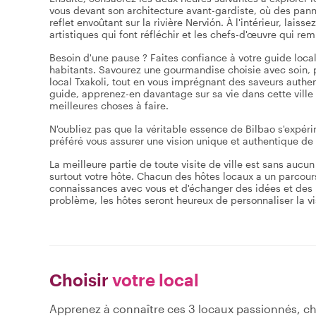
vous devant son architecture avant-gardiste, où des panne
reflet envoûtant sur la rivière Nervión. À l'intérieur, lais
artistiques qui font réfléchir et les chefs-d'œuvre qui re
Besoin d'une pause ? Faites confiance à votre guide loca
habitants. Savourez une gourmandise choisie avec soin, 
local Txakoli, tout en vous imprégnant des saveurs authe
guide, apprenez-en davantage sur sa vie dans cette ville e
meilleures choses à faire.
N'oubliez pas que la véritable essence de Bilbao s'expéri
préféré vous assurer une vision unique et authentique de
La meilleure partie de toute visite de ville est sans aucu
surtout votre hôte. Chacun des hôtes locaux a un parcours d
connaissances avec vous et d'échanger des idées et des p
problème, les hôtes seront heureux de personnaliser la visi
Choisir
votre local
Apprenez à connaître ces 3 locaux passionnés, ch