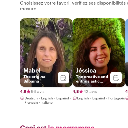
Choisissez votre favori, vérifiez ses disponibilité
mesure.
Mabel
Jéssica
The original
The creative and
Bilbaina
enthusiastic
global citizen.
4,9
66 avis
4,8
42 avis
4
Deutsch・English・Español・
English・Español・Português
Français・Italiano
Ceci est
le programme