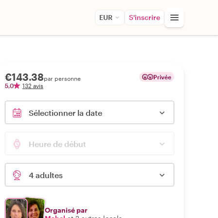
EUR
S'inscrire
€143.38
Privée
par personne
5,0
132 avis
Sélectionner la date
Heure de début
4 adultes
Organisé par