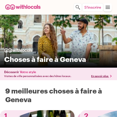
S'inscrire
Choses à faire à Geneva
Découvrir
Votre style
Visites de ville personnalisées avec des hôtes locaux.
En savoir plus
9 meilleures choses à faire à
Geneva
1
2