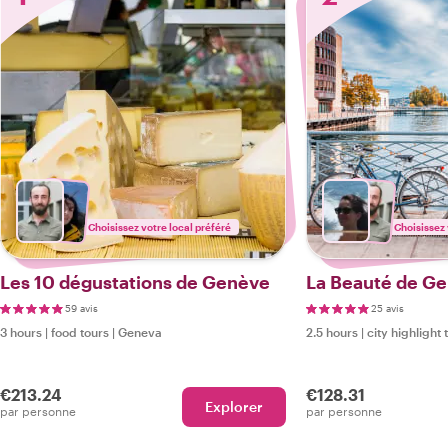
Choisissez votre local préféré
Choisissez 
Les 10 dégustations de Genève
La Beauté de Ge
59 avis
25 avis
3 hours
|
food tours
|
Geneva
2.5 hours
|
city highlight 
€213.24
€128.31
Explorer
par personne
par personne