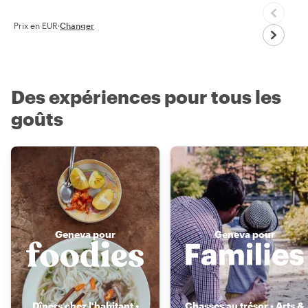
Prix en EUR
·
Changer
Des expériences pour tous les
goûts
Geneva pour
Geneva pour
Dîners chez l'habitant •
Chasses au trésor • Arts &