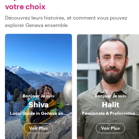
votre choix
Découvrez leurs histoires, et comment vous pouvez
explorer Geneva ensemble
Bonjour
Je suis
Bonjour
Je suis
Shiva
Halit
Local Guide in Geneva and in Switzerland
Passionate & Professional Switzerland Guide
Voir Plus
Voir Plus