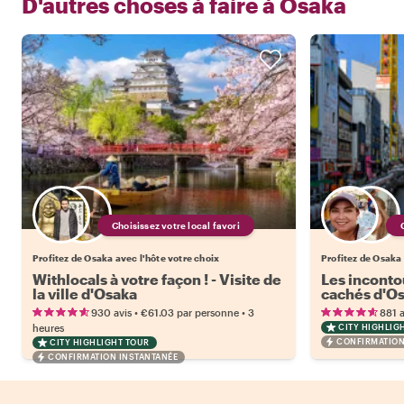
D'autres choses à faire à
Osaka
Choisissez votre local favori
Profitez de Osaka avec l'hôte votre choix
Profitez de Osaka 
Withlocals à votre façon ! - Visite de
Les inconto
la ville d'Osaka
cachés d'O
•
•
930 avis
€61.03
par personne
3
881 a
heures
CITY HIGHLIG
CONFIRMATION
CITY HIGHLIGHT TOUR
CONFIRMATION INSTANTANÉE