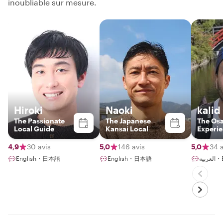
inoubliable sur mesure.
Hiroki
Naoki
kalid
The Passionate
The Japanese
The Os
Local Guide
Kansai Local
Experi
Maestr
4,9
30 avis
5,0
146 avis
5,0
34 a
English・日本語
English・日本語
ية