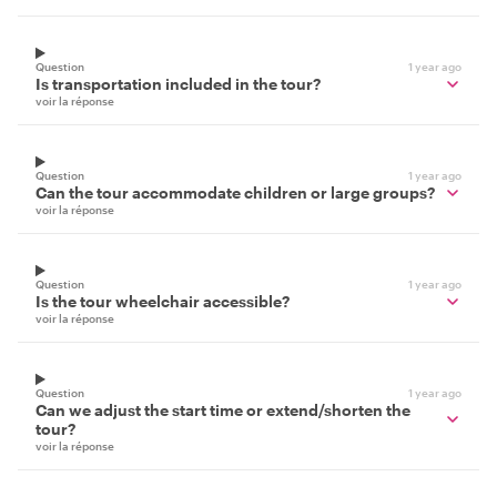
Question
1 year ago
Is transportation included in the tour?
voir la réponse
Question
1 year ago
Can the tour accommodate children or large groups?
voir la réponse
Question
1 year ago
Is the tour wheelchair accessible?
voir la réponse
Question
1 year ago
Can we adjust the start time or extend/shorten the
tour?
voir la réponse