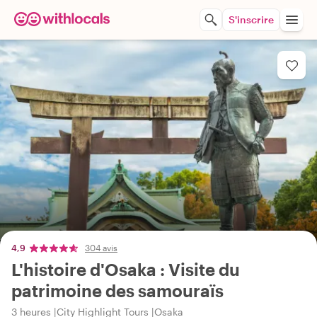
S'inscrire
4,9
304 avis
L'histoire d'Osaka : Visite du
patrimoine des samouraïs
3 heures
City Highlight Tours
Osaka