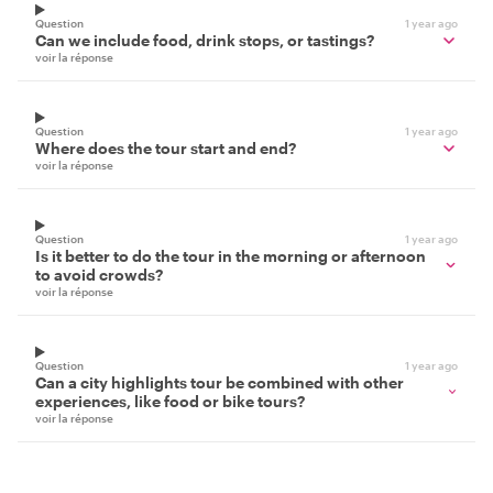
Question
1 year ago
Can we include food, drink stops, or tastings?
voir la réponse
Question
1 year ago
Where does the tour start and end?
voir la réponse
Question
1 year ago
Is it better to do the tour in the morning or afternoon
to avoid crowds?
voir la réponse
Question
1 year ago
Can a city highlights tour be combined with other
experiences, like food or bike tours?
voir la réponse