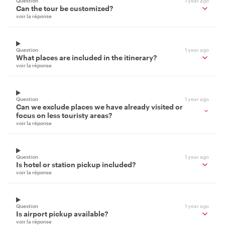
Question
1 year ago
Can the tour be customized?
voir la réponse
Question
1 year ago
What places are included in the itinerary?
voir la réponse
Question
1 year ago
Can we exclude places we have already visited or
focus on less touristy areas?
voir la réponse
Question
1 year ago
Is hotel or station pickup included?
voir la réponse
Question
1 year ago
Is airport pickup available?
voir la réponse