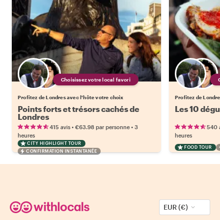
Choisissez votre local favori
Profitez de Londres avec l'hôte votre choix
Profitez de Londre
Points forts et trésors cachés de
Les 10 dégu
Londres
•
•
415 avis
€63.98
par personne
3
540 
heures
heures
CITY HIGHLIGHT TOUR
FOOD TOUR
CONFIRMATION INSTANTANÉE
EUR (€)