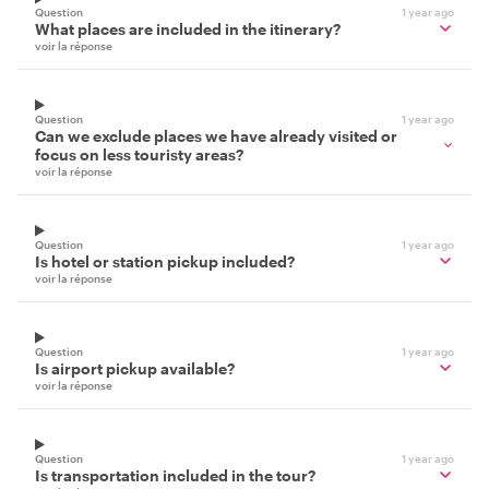
Question
1 year ago
What places are included in the itinerary?
voir la réponse
Question
1 year ago
Can we exclude places we have already visited or
focus on less touristy areas?
voir la réponse
Question
1 year ago
Is hotel or station pickup included?
voir la réponse
Question
1 year ago
Is airport pickup available?
voir la réponse
Question
1 year ago
Is transportation included in the tour?