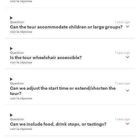
voir la réponse
Question
1 year ago
Can the tour accommodate children or large groups?
voir la réponse
Question
1 year ago
Is the tour wheelchair accessible?
voir la réponse
Question
1 year ago
Can we adjust the start time or extend/shorten the
tour?
voir la réponse
Question
1 year ago
Can we include food, drink stops, or tastings?
voir la réponse