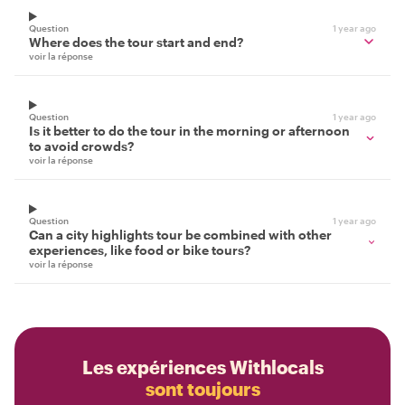
Question
1 year ago
Where does the tour start and end?
voir la réponse
Question
1 year ago
Is it better to do the tour in the morning or afternoon
to avoid crowds?
voir la réponse
Question
1 year ago
Can a city highlights tour be combined with other
experiences, like food or bike tours?
voir la réponse
Les expériences Withlocals
sont toujours