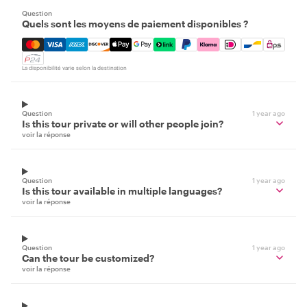
Question
Quels sont les moyens de paiement disponibles ?
Mastercard, Visa, Amex, Discover, Apple Pay, Google Pay
La disponibilité varie selon la destination
Question
1 year ago
Is this tour private or will other people join?
voir la réponse
Question
1 year ago
Is this tour available in multiple languages?
voir la réponse
Question
1 year ago
Can the tour be customized?
voir la réponse