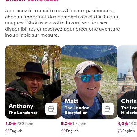
Apprenez à connaître ces 3 locaux passionnés,
chacun apportant des perspectives et des talents
uniques. Choisissez votre favori, vérifiez ses
disponibilités et réservez pour créer une aventure
inoubliable sur mesure.
Matt
Chris
Anthony
The London
The Lo
The Londoner
Storyteller
Histori
4,9
283 avis
5,0
19 avis
4,9
140
English
English
English