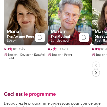
Mona
Marcin
Mari
The Art and Food
The Musical
Discove
Lover
Landscaper
Past, E
the Pre
5,0
181 avis
4,7
90 avis
4,8
18 a
English・Deutsch・Español・
English・Polski
English
Polski
Ceci est
le programme
Découvrez le programme ci-dessous pour voir ce que