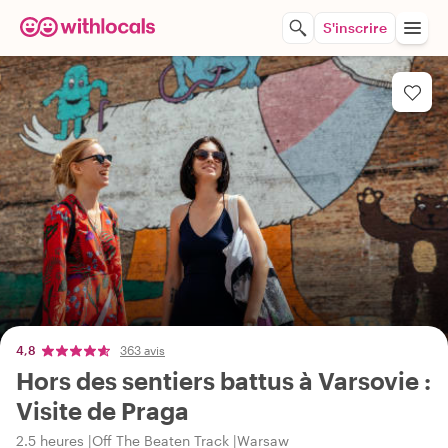
S'inscrire
4,8
363 avis
Hors des sentiers battus à Varsovie :
Visite de Praga
2.5 heures
Off The Beaten Track
Warsaw