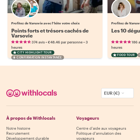
Choisissez votre local favori
Profitez de Varsovie avec l'hôte votre choix
Profitez de Varso
Points forts et trésors cachés de
Les 10 dégu
Varsovie
•
•
374 avis
€48.46
par personne
3
186 a
heures
heures
CITY HIGHLIGHT TOUR
FOOD TOUR
CONFIRMATION INSTANTANÉE
EUR (€)
À propos de Withlocals
Voyageurs
Notre histoire
Centre d'aide aux voyageurs
Recrutement
Politique d'annulation des
Développement durable
voyageurs