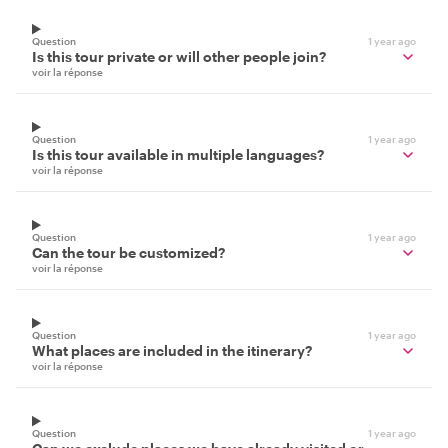
Question
1 year ago
Is this tour private or will other people join?
voir la réponse
Question
1 year ago
Is this tour available in multiple languages?
voir la réponse
Question
1 year ago
Can the tour be customized?
voir la réponse
Question
1 year ago
What places are included in the itinerary?
voir la réponse
Question
1 year ago