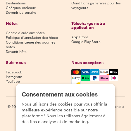
Destinations
Conditions générales pour les
Chèques-cadeaux
voyageurs
Devenir partenaire
Hôtes
Télécharge notre
application
Centre d'aide aux hôtes
App Store
Politique d'annulation des hôtes
Google Play Store
Conditions générales pour les
hôtes
Devenir hôte
Suis-nous
Nous acceptons
Mastercard, Visa, Amex, Di
Facebook
Instagram
YouTube
Disponibilité selon la destination
Consentement aux cookies
Nous utilisons des cookies pour vous offrir la
©
2026
Withlocals.com
|
Politique de confidentialité
|
Cookies
|
Plan du
meilleure expérience possible sur notre
site
plateforme ! Nous les utilisons également à
des fins d'analyse et de marketing.