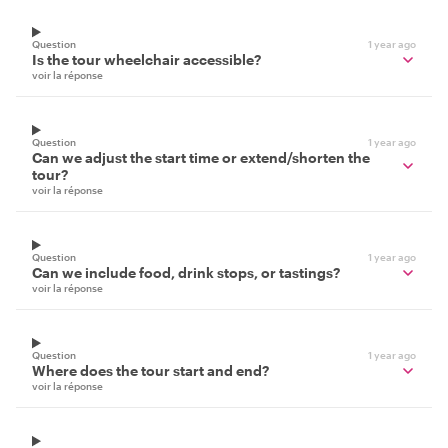
Question
1 year ago
Is the tour wheelchair accessible?
voir la réponse
Question
1 year ago
Can we adjust the start time or extend/shorten the
tour?
voir la réponse
Question
1 year ago
Can we include food, drink stops, or tastings?
voir la réponse
Question
1 year ago
Where does the tour start and end?
voir la réponse