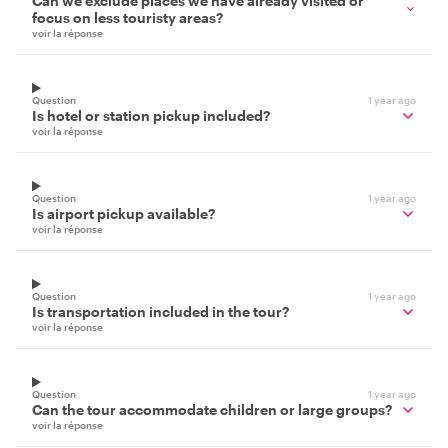
Can we exclude places we have already visited or
focus on less touristy areas?
voir la réponse
Question
1 year ago
Is hotel or station pickup included?
voir la réponse
Question
1 year ago
Is airport pickup available?
voir la réponse
Question
1 year ago
Is transportation included in the tour?
voir la réponse
Question
1 year ago
Can the tour accommodate children or large groups?
voir la réponse