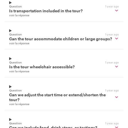
Question
1 year ago
Is transportation included in the tour?
voir la réponse
Question
1 year ago
Can the tour accommodate children or large groups?
voir la réponse
Question
1 year ago
Is the tour wheelchair accessible?
voir la réponse
Question
1 year ago
Can we adjust the start time or extend/shorten the
tour?
voir la réponse
Question
1 year ago
Can we include food, drink stops, or tastings?