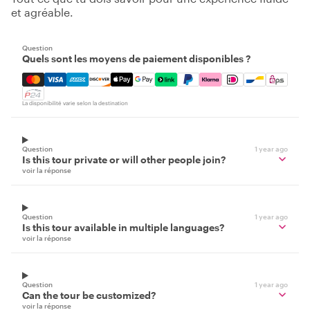
et agréable.
Question
Quels sont les moyens de paiement disponibles ?
Mastercard, Visa, Amex, Discover, Apple Pay, Google Pay
La disponibilité varie selon la destination
Question
1 year ago
Is this tour private or will other people join?
voir la réponse
Question
1 year ago
Is this tour available in multiple languages?
voir la réponse
Question
1 year ago
Can the tour be customized?
voir la réponse