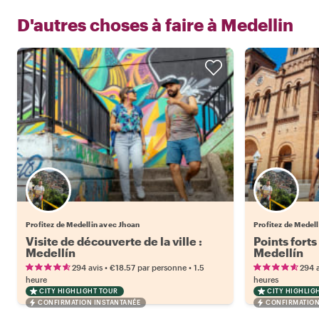
D'autres choses à faire à
Medellin
Profitez de Medellin avec Jhoan
Profitez de Medel
Visite de découverte de la ville :
Points forts
Medellín
Medellín
•
•
294 avis
€18.57
par personne
1.5
294 a
heure
heures
CITY HIGHLIGHT TOUR
CITY HIGHLIG
CONFIRMATION INSTANTANÉE
CONFIRMATION