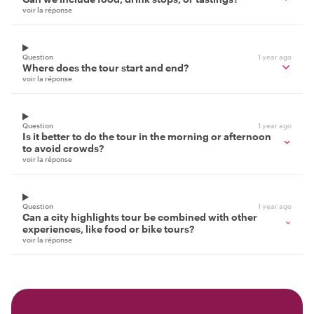
voir la réponse
Question
1 year ago
Where does the tour start and end?
voir la réponse
Question
1 year ago
Is it better to do the tour in the morning or afternoon
to avoid crowds?
voir la réponse
Question
1 year ago
Can a city highlights tour be combined with other
experiences, like food or bike tours?
voir la réponse