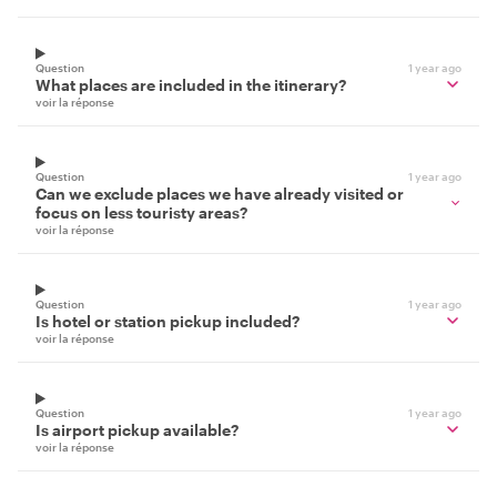
Question
1 year ago
What places are included in the itinerary?
voir la réponse
Question
1 year ago
Can we exclude places we have already visited or
focus on less touristy areas?
voir la réponse
Question
1 year ago
Is hotel or station pickup included?
voir la réponse
Question
1 year ago
Is airport pickup available?
voir la réponse