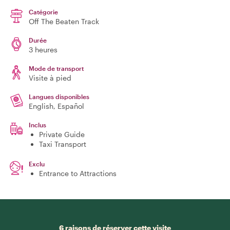
Catégorie
Off The Beaten Track
Durée
3 heures
Mode de transport
Visite à pied
Langues disponibles
English, Español
Inclus
Private Guide
Taxi Transport
Exclu
Entrance to Attractions
6 raisons de réserver cette visite