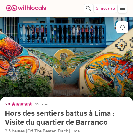
S'inscrire
5,0
231 avis
Hors des sentiers battus à Lima :
Visite du quartier de Barranco
2.5 heures
Off The Beaten Track
Lima