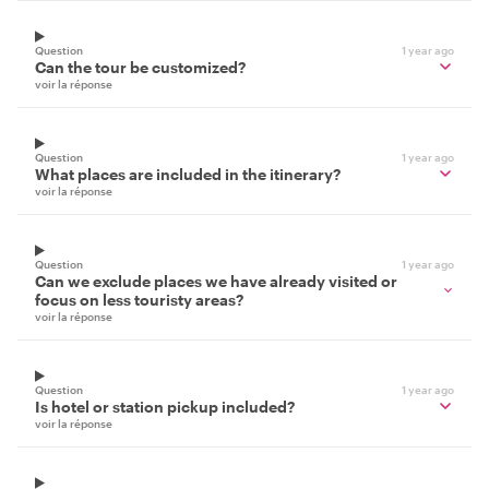
Question
1 year ago
Can the tour be customized?
voir la réponse
Question
1 year ago
What places are included in the itinerary?
voir la réponse
Question
1 year ago
Can we exclude places we have already visited or
focus on less touristy areas?
voir la réponse
Question
1 year ago
Is hotel or station pickup included?
voir la réponse