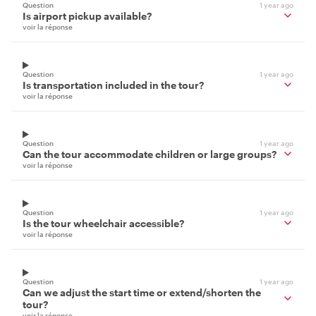
Question
1 year ago
Is airport pickup available?
voir la réponse
Question
1 year ago
Is transportation included in the tour?
voir la réponse
Question
1 year ago
Can the tour accommodate children or large groups?
voir la réponse
Question
1 year ago
Is the tour wheelchair accessible?
voir la réponse
Question
1 year ago
Can we adjust the start time or extend/shorten the
tour?
voir la réponse