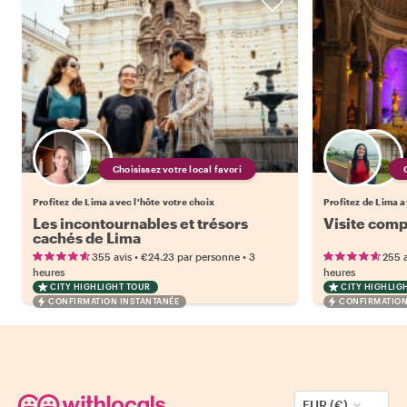
Choisissez votre local favori
Profitez de Lima avec l'hôte votre choix
Profitez de Lima a
Les incontournables et trésors
Visite compl
cachés de Lima
•
•
355 avis
€24.23
par personne
3
255 a
heures
heures
CITY HIGHLIGHT TOUR
CITY HIGHLIG
CONFIRMATION INSTANTANÉE
CONFIRMATION
EUR (€)