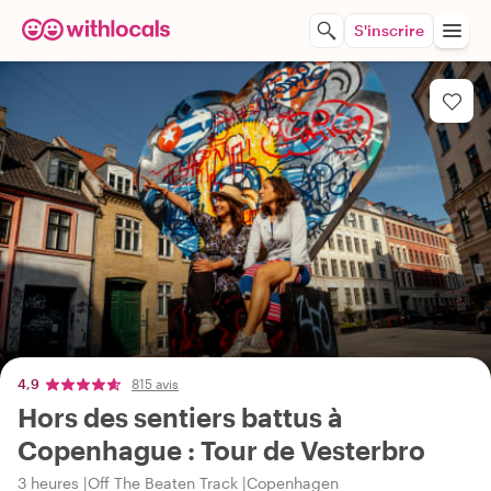
S'inscrire
4,9
815 avis
Hors des sentiers battus à
Copenhague : Tour de Vesterbro
3 heures
Off The Beaten Track
Copenhagen