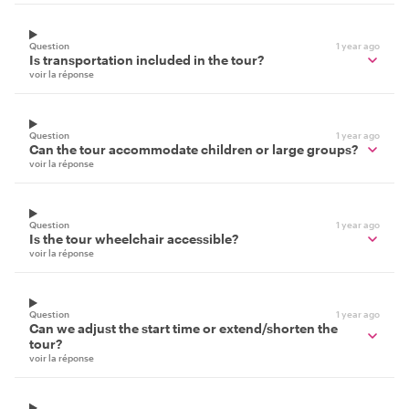
Question
1 year ago
Is transportation included in the tour?
voir la réponse
Question
1 year ago
Can the tour accommodate children or large groups?
voir la réponse
Question
1 year ago
Is the tour wheelchair accessible?
voir la réponse
Question
1 year ago
Can we adjust the start time or extend/shorten the
tour?
voir la réponse