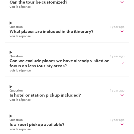
Can the tour be customized?
voir la réponse
Question
1 year ago
What places are included in the itinerary?
voir la réponse
Question
1 year ago
Can we exclude places we have already visited or
focus on less touristy areas?
voir la réponse
Question
1 year ago
Is hotel or station pickup included?
voir la réponse
Question
1 year ago
Is airport pickup available?
voir la réponse