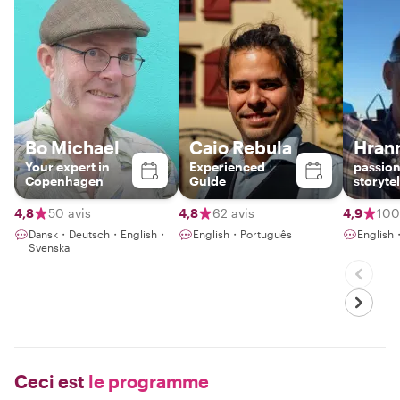
Bo Michael
Caio Rebula
Hran
Your expert in
Experienced
passion
Copenhagen
Guide
storytel
4,8
50 avis
4,8
62 avis
4,9
100
Dansk・Deutsch・English・
English・Português
English
Svenska
Ceci est
le programme