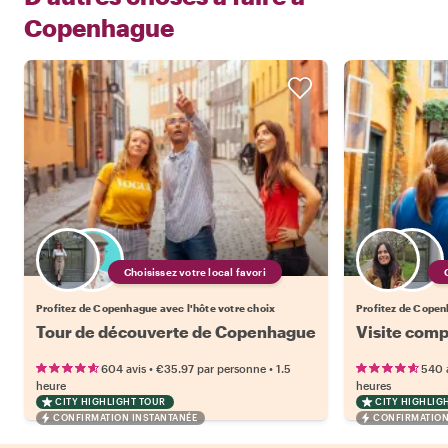
Copenhague
Choisissez votre local favori
Profitez de Copenhague avec l'hôte votre choix
Profitez de Copen
Tour de découverte de Copenhague
Visite com
•
•
604 avis
€35.97
par personne
1.5
540 
heure
heures
CITY HIGHLIGHT TOUR
CITY HIGHLIG
CONFIRMATION INSTANTANÉE
CONFIRMATION