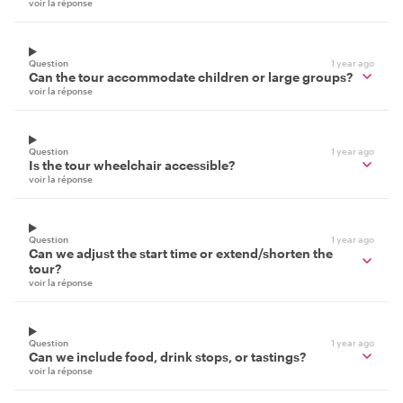
voir la réponse
Question
1 year ago
Can the tour accommodate children or large groups?
voir la réponse
Question
1 year ago
Is the tour wheelchair accessible?
voir la réponse
Question
1 year ago
Can we adjust the start time or extend/shorten the
tour?
voir la réponse
Question
1 year ago
Can we include food, drink stops, or tastings?
voir la réponse