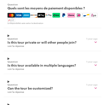
Question
Quels sont les moyens de paiement disponibles ?
Mastercard, Visa, Amex, Discover, Apple Pay, Google Pay
La disponibilité varie selon la destination
Question
1 year ago
Is this tour private or will other people join?
voir la réponse
Question
1 year ago
Is this tour available in multiple languages?
voir la réponse
Question
1 year ago
Can the tour be customized?
voir la réponse