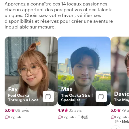
Apprenez à connaître ces 14 locaux passionnés,
chacun apportant des perspectives et des talents
uniques. Choisissez votre favori, vérifiez ses
disponibilités et réservez pour créer une aventure
inoubliable sur mesure.
Fay
Max
Davi
Feel Osaka
The Osaka Stroll
Through a Local’s
Specialist
The Ma
Eyes
5,0
69 avis
4,9
35 avis
5,0
79 a
English
English・日本語
Englis
語・Mela