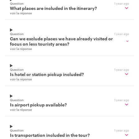
Question
1 year ago
What places are included in the itinerary?
voir la réponse
Question
1 year ago
Can we exclude places we have already visited or
focus on less touristy areas?
voir la réponse
Question
1 year ago
Is hotel or station pickup included?
voir la réponse
Question
1 year ago
Is airport pickup available?
voir la réponse
Question
1 year ago
Is transportation included in the tour?