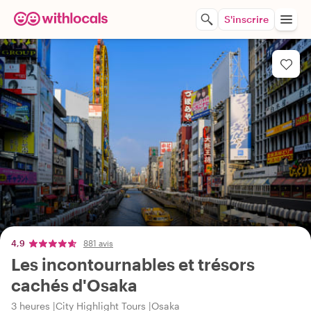
S'inscrire
4,9
881 avis
Les incontournables et trésors
cachés d'Osaka
3 heures
City Highlight Tours
Osaka