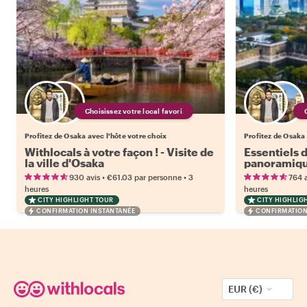
Choisissez votre local favori
Profitez de Osaka avec l'hôte votre choix
Profitez de Osaka 
Withlocals à votre façon ! - Visite de
Essentiels d
la ville d'Osaka
panoramiqu
en passant 
•
•
930 avis
€61.03
par personne
3
764 a
visite comp
heures
heures
CITY HIGHLIGHT TOUR
CITY HIGHLIG
CONFIRMATION INSTANTANÉE
CONFIRMATION
EUR (€)