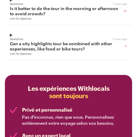
Question
1 year ago
Is it better to do the tour in the morning or afternoon
to avoid crowds?
voir la réponse
Question
1 year ago
Can a city highlights tour be combined with other
experiences, like food or bike tours?
voir la réponse
Les expériences Withlocals
sont toujours
Privé et personnalisé
Pas d'inconnus, rien que vous. Personnalisez
entièrement votre voyage selon vos besoins.
Avec un expert local