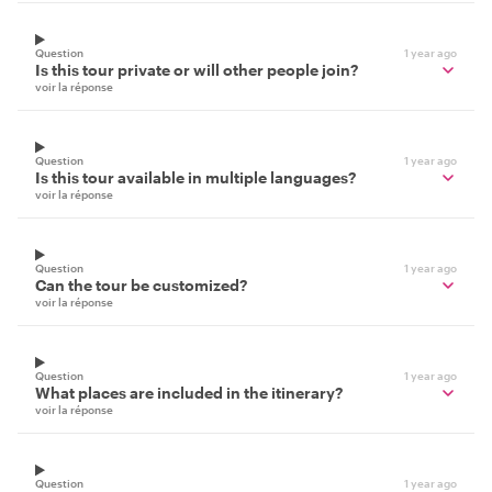
Question
1 year ago
Is this tour private or will other people join?
voir la réponse
Question
1 year ago
Is this tour available in multiple languages?
voir la réponse
Question
1 year ago
Can the tour be customized?
voir la réponse
Question
1 year ago
What places are included in the itinerary?
voir la réponse
Question
1 year ago