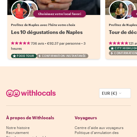
Choisissez votre local favori
Profitez de Naples avec l'hôte votre choix
Profitez de Naples
Les 10 dégustations de Naples
Tour de déc
•
•
736 avis
€92.37
par personne
3
121 a
heures
CITY HIGHLIG
CONFIRMATION
FOOD TOUR
CONFIRMATION INSTANTANÉE
EUR (€)
À propos de Withlocals
Voyageurs
Notre histoire
Centre d'aide aux voyageurs
Recrutement
Politique d'annulation des