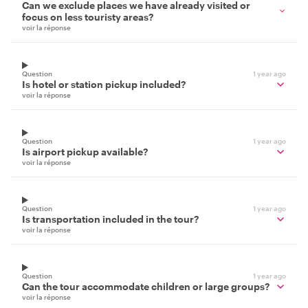
Can we exclude places we have already visited or
focus on less touristy areas?
voir la réponse
Question
1 year ago
Is hotel or station pickup included?
voir la réponse
Question
1 year ago
Is airport pickup available?
voir la réponse
Question
1 year ago
Is transportation included in the tour?
voir la réponse
Question
1 year ago
Can the tour accommodate children or large groups?
voir la réponse