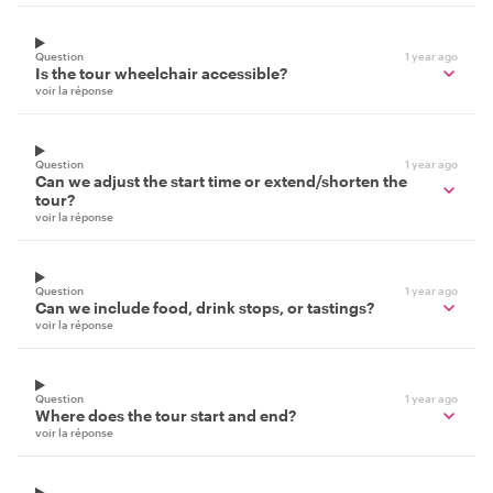
Question
1 year ago
Is the tour wheelchair accessible?
voir la réponse
Question
1 year ago
Can we adjust the start time or extend/shorten the
tour?
voir la réponse
Question
1 year ago
Can we include food, drink stops, or tastings?
voir la réponse
Question
1 year ago
Where does the tour start and end?
voir la réponse