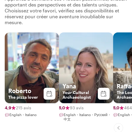
apportant des perspectives et des talents uniques.
Choisissez votre favori, vérifiez ses disponibilités et
réservez pour créer une aventure inoubliable sur
mesure.
Yana
Raffa
Roberto
Your Cultural
The Loc
The pizza lover
Archaeologist
Archaeo
4,9
215 avis
5,0
93 avis
5,0
464
English・Italiano
English・Italiano・Русский・
English・
中文