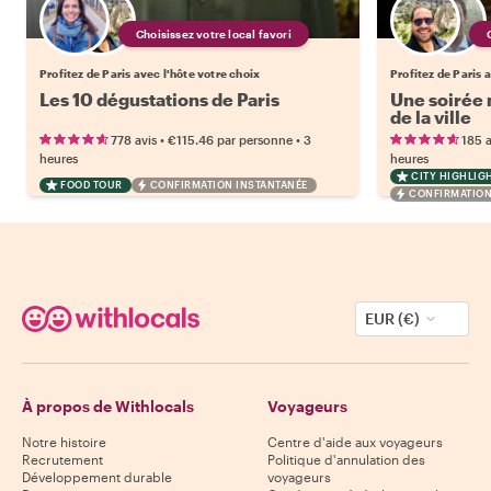
Choisissez votre local favori
Profitez de Paris avec l'hôte votre choix
Profitez de Paris 
Les 10 dégustations de Paris
Une soirée m
de la ville
•
•
778 avis
€115.46
par personne
3
185 a
heures
heures
CITY HIGHLIG
FOOD TOUR
CONFIRMATION INSTANTANÉE
CONFIRMATION
EUR (€)
À propos de Withlocals
Voyageurs
Notre histoire
Centre d'aide aux voyageurs
Recrutement
Politique d'annulation des
Développement durable
voyageurs