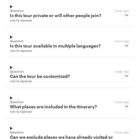
Question
1 year ago
Is this tour private or will other people join?
voir la réponse
Question
1 year ago
Is this tour available in multiple languages?
voir la réponse
Question
1 year ago
Can the tour be customized?
voir la réponse
Question
1 year ago
What places are included in the itinerary?
voir la réponse
Question
1 year ago
Can we exclude places we have already visited or