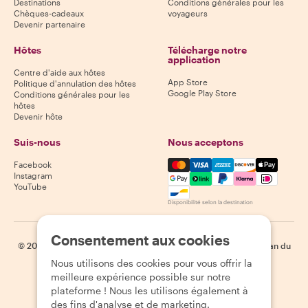
Destinations
Conditions générales pour les
Chèques-cadeaux
voyageurs
Devenir partenaire
Hôtes
Télécharge notre
application
Centre d'aide aux hôtes
App Store
Politique d'annulation des hôtes
Google Play Store
Conditions générales pour les
hôtes
Devenir hôte
Suis-nous
Nous acceptons
Mastercard, Visa, Amex, Di
Facebook
Instagram
YouTube
Disponibilité selon la destination
Consentement aux cookies
©
2026
Withlocals.com
|
Politique de confidentialité
|
Cookies
|
Plan du
site
Nous utilisons des cookies pour vous offrir la
meilleure expérience possible sur notre
plateforme ! Nous les utilisons également à
des fins d'analyse et de marketing.