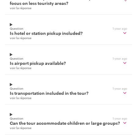
focus on less touristy areas?
voir la réponse
Question
1 year ago
Is hotel or station pickup included?
voir la réponse
Question
1 year ago
Is airport pickup available?
voir la réponse
Question
1 year ago
Is transportation included in the tour?
voir la réponse
Question
1 year ago
Can the tour accommodate children or large groups?
voir la réponse