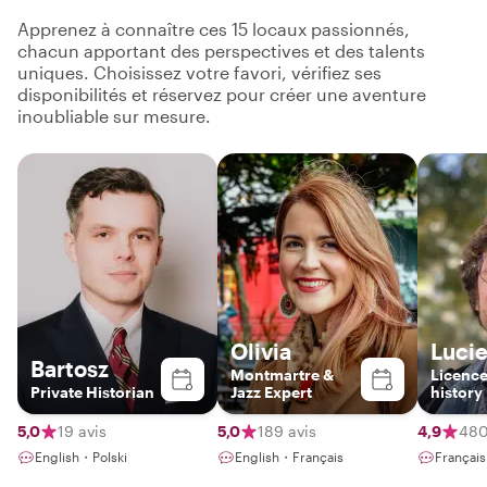
Apprenez à connaître ces 15 locaux passionnés,
chacun apportant des perspectives et des talents
uniques. Choisissez votre favori, vérifiez ses
disponibilités et réservez pour créer une aventure
inoubliable sur mesure.
Olivia
Luci
Bartosz
Montmartre &
Licence
Private Historian
Jazz Expert
history
passion
revolut
5,0
19 avis
5,0
189 avis
4,9
480
Parisia
English・Polski
English・Français
Françai