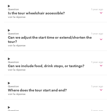
Question
1 year ago
Is the tour wheelchair accessible?
voir la réponse
Question
1 year ago
Can we adjust the start time or extend/shorten the
tour?
voir la réponse
Question
1 year ago
Can we include food, drink stops, or tastings?
voir la réponse
Question
1 year ago
Where does the tour start and end?
voir la réponse
Question
1 year ago