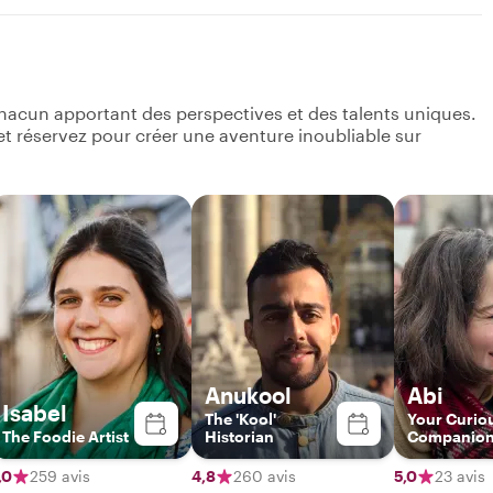
hacun apportant des perspectives et des talents uniques.
s et réservez pour créer une aventure inoubliable sur
Anukool
Abi
Isabel
The 'Kool'
Your Curio
The Foodie Artist
Historian
Companio
,0
259 avis
4,8
260 avis
5,0
23 avis