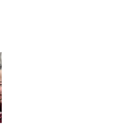
Maxime
Louis
us
The Philosophic
The Cultured
n
Bohemian
Philosopher
4,7
98 avis
4,9
21 avis