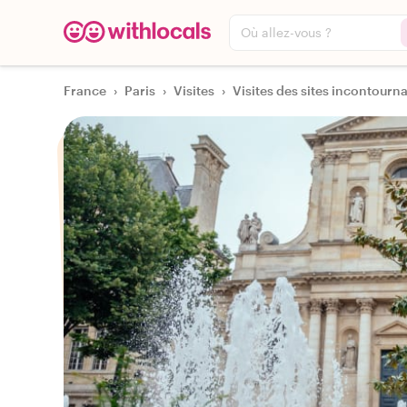
Où allez-vous ?
France
›
Paris
›
Visites
›
Visites des sites incontournab