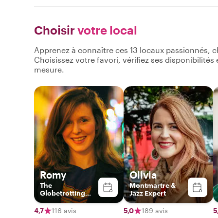
Choisir
votre local
Apprenez à connaître ces 13 locaux passionnés, c
Choisissez votre favori, vérifiez ses disponibilité
mesure.
Romy
Olivia
The
Montmartre &
Globetrotting
Jazz Expert
Gourmet
4,7
116 avis
5,0
189 avis
5