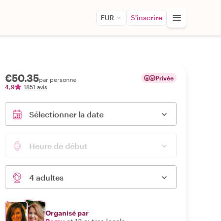
EUR
S'inscrire
€50.35
Privée
par personne
4,9
1851 avis
Sélectionner la date
Heure de début
4 adultes
Organisé par