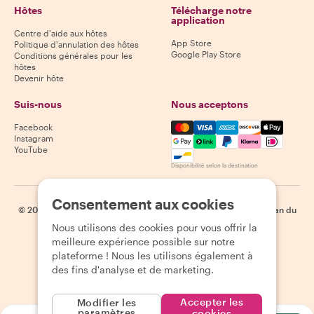
Hôtes
Télécharge notre
application
Centre d'aide aux hôtes
App Store
Politique d'annulation des hôtes
Google Play Store
Conditions générales pour les
hôtes
Devenir hôte
Suis-nous
Nous acceptons
Mastercard, Visa, Amex, Di
Facebook
Instagram
YouTube
Disponibilité selon la destination
Consentement aux cookies
©
2026
Withlocals.com
|
Politique de confidentialité
|
Cookies
|
Plan du
site
Nous utilisons des cookies pour vous offrir la
meilleure expérience possible sur notre
plateforme ! Nous les utilisons également à
des fins d'analyse et de marketing.
Accepter les
Modifier les
paramètres
cookies