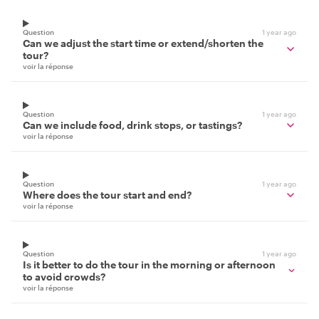
Question
1 year ago
Can we adjust the start time or extend/shorten the
tour?
voir la réponse
Question
1 year ago
Can we include food, drink stops, or tastings?
voir la réponse
Question
1 year ago
Where does the tour start and end?
voir la réponse
Question
1 year ago
Is it better to do the tour in the morning or afternoon
to avoid crowds?
voir la réponse