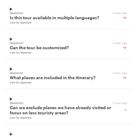
Question
1 year ago
Is this tour available in multiple languages?
voir la réponse
Question
1 year ago
Can the tour be customized?
voir la réponse
Question
1 year ago
What places are included in the itinerary?
voir la réponse
Question
1 year ago
Can we exclude places we have already visited or
focus on less touristy areas?
voir la réponse