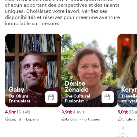
chacun apportant des perspectives et des talents
uniques. Choisissez votre favori, vérifiez ses
disponibilités et réservez pour créer une aventure
inoubliable sur mesure.
Denise
Gaby
Zenaide
Kery
CulChural
The Cultural
Travelle
Enthusiast
Fusionist
storytel
4,9
16 avis
3,9
4 avis
5,0
33 a
English・Español
English・Português
English