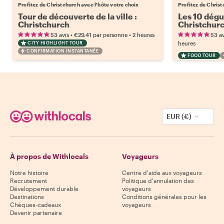
Profitez de Christchurch avec l'hôte votre choix
Profitez de Christ
Tour de découverte de la ville :
Les 10 dégu
Christchurch
Christchur
•
•
53 avis
€29.41
par personne
2 heures
53 av
CITY HIGHLIGHT TOUR
heures
CONFIRMATION INSTANTANÉE
FOOD TOUR
EUR (€)
À propos de Withlocals
Voyageurs
Notre histoire
Centre d'aide aux voyageurs
Recrutement
Politique d'annulation des
Développement durable
voyageurs
Destinations
Conditions générales pour les
Chèques-cadeaux
voyageurs
Devenir partenaire