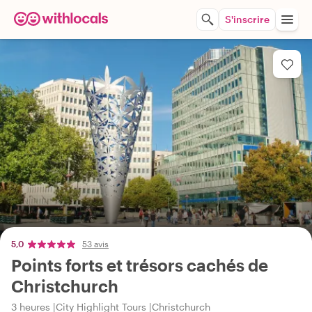
S'inscrire
5,0
53 avis
Points forts et trésors cachés de
Christchurch
3 heures
City Highlight Tours
Christchurch