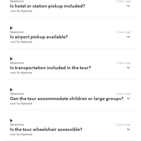
Question
1 year ago
Is hotel or station pickup included?
voir la réponse
Question
1 year ago
Is airport pickup available?
voir la réponse
Question
1 year ago
Is transportation included in the tour?
voir la réponse
Question
1 year ago
Can the tour accommodate children or large groups?
voir la réponse
Question
1 year ago
Is the tour wheelchair accessible?
voir la réponse