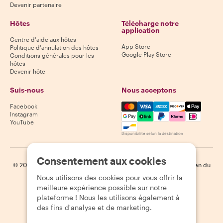
Devenir partenaire
Hôtes
Télécharge notre
application
Centre d'aide aux hôtes
App Store
Politique d'annulation des hôtes
Google Play Store
Conditions générales pour les
hôtes
Devenir hôte
Suis-nous
Nous acceptons
Mastercard, Visa, Amex, Di
Facebook
Instagram
YouTube
Disponibilité selon la destination
Consentement aux cookies
©
2026
Withlocals.com
|
Politique de confidentialité
|
Cookies
|
Plan du
site
Nous utilisons des cookies pour vous offrir la
meilleure expérience possible sur notre
plateforme ! Nous les utilisons également à
des fins d'analyse et de marketing.