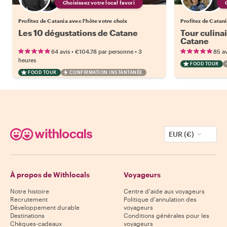
Choisissez votre local favori
Profitez de Catania avec l'hôte votre choix
Profitez de Catani
Les 10 dégustations de Catane
Tour culina
Catane
•
•
64 avis
€104.78
par personne
3
85 av
heures
FOOD TOUR
FOOD TOUR
CONFIRMATION INSTANTANÉE
EUR (€)
À propos de Withlocals
Voyageurs
Notre histoire
Centre d'aide aux voyageurs
Recrutement
Politique d'annulation des
Développement durable
voyageurs
Destinations
Conditions générales pour les
Chèques-cadeaux
voyageurs