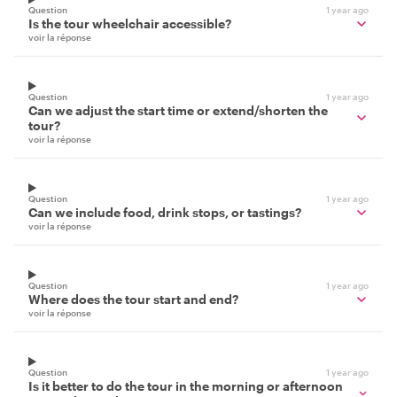
Question
1 year ago
Is the tour wheelchair accessible?
voir la réponse
Question
1 year ago
Can we adjust the start time or extend/shorten the
tour?
voir la réponse
Question
1 year ago
Can we include food, drink stops, or tastings?
voir la réponse
Question
1 year ago
Where does the tour start and end?
voir la réponse
Question
1 year ago
Is it better to do the tour in the morning or afternoon