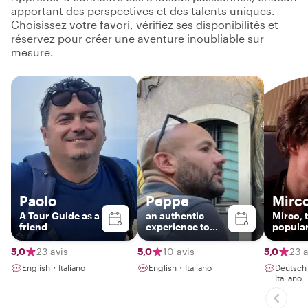
apportant des perspectives et des talents uniques.
Choisissez votre favori, vérifiez ses disponibilités et
réservez pour créer une aventure inoubliable sur
mesure.
Paolo
Peppe
Mirc
A Tour Guide as a
an authentic
Mirco, 
friend
experience to
popular
discover
sicilian
Catania!!
5,0
23 avis
5,0
10 avis
5,0
23 a
English・Italiano
English・Italiano
Deutsc
Italiano