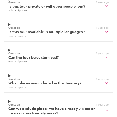
Question
1 year ago
Is this tour private or will other people join?
voir la réponse
Question
1 year ago
Is this tour available in multiple languages?
voir la réponse
Question
1 year ago
Can the tour be customized?
voir la réponse
Question
1 year ago
What places are included in the itinerary?
voir la réponse
Question
1 year ago
Can we exclude places we have already visited or
focus on less touristy areas?