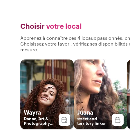
Choisir
votre local
Apprenez à connaître ces 4 locaux passionnés, ch
Choisissez votre favori, vérifiez ses disponibilité
mesure.
Wayra
Juana
Dance, Art &
street and
Photography
territory linker
Enthusiast