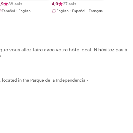
,9
38 avis
4,9
27 avis
Español・English
English・Español・Français
e vous allez faire avec votre hôte local. N'hésitez pas à
x.
 located in the Parque de la Independencia -