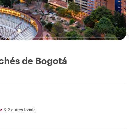
cachés de Bogotá
na
&
2 autres locals