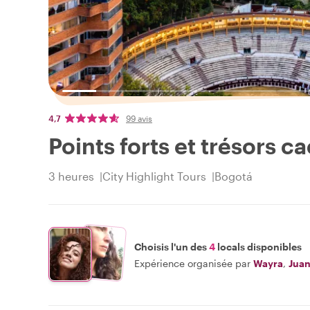
4,7
99 avis
Points forts et trésors 
3 heures
City Highlight Tours
Bogotá
Choisis l'un des
4
locals disponibles
Expérience organisée par
Wayra
,
Jua