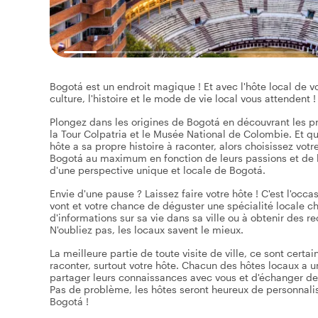
Bogotá est un endroit magique ! Et avec l'hôte local de vo
culture, l'histoire et le mode de vie local vous attendent !
Plongez dans les origines de Bogotá en découvrant les pr
la Tour Colpatria et le Musée National de Colombie. Et qu'
hôte a sa propre histoire à raconter, alors choisissez votre
Bogotá au maximum en fonction de leurs passions et de le
d'une perspective unique et locale de Bogotá.
Envie d'une pause ? Laissez faire votre hôte ! C'est l'occa
vont et votre chance de déguster une spécialité locale ch
d'informations sur sa vie dans sa ville ou à obtenir des 
N'oubliez pas, les locaux savent le mieux.
La meilleure partie de toute visite de ville, ce sont certa
raconter, surtout votre hôte. Chacun des hôtes locaux a un p
partager leurs connaissances avec vous et d'échanger des 
Pas de problème, les hôtes seront heureux de personnaliser
Bogotá !