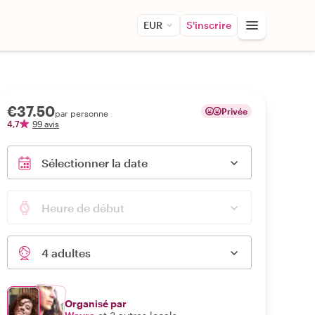
EUR
S'inscrire
€37.50
Privée
par personne
4,7
99 avis
Sélectionner la date
Heure de début
4 adultes
Organisé par