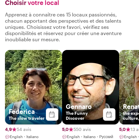
Choisir
votre local
Apprenez à connaître ces 15 locaux passionnés,
chacun apportant des perspectives et des talents
uniques. Choisissez votre favori, vérifiez ses
disponibilités et réservez pour créer une aventure
inoubliable sur mesure.
Gennaro
Rena
Federica
The Funny
the exp
The slow traveler
Discover
culture
music l
4,9
54 avis
5,0
550 avis
5,0
13 a
English・Italiano
English・Italiano・Русский
English・