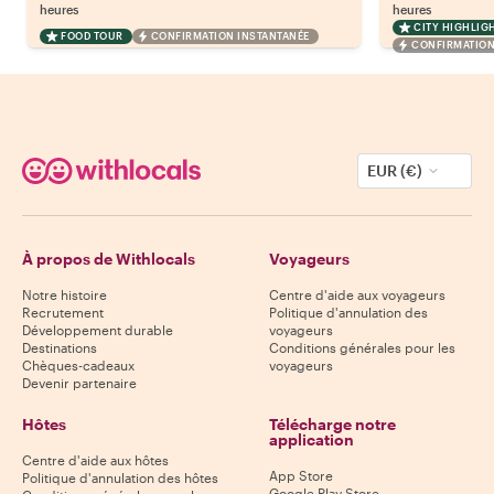
heures
heures
CITY HIGHLIG
FOOD TOUR
CONFIRMATION INSTANTANÉE
CONFIRMATION
EUR (€)
À propos de Withlocals
Voyageurs
Notre histoire
Centre d'aide aux voyageurs
Recrutement
Politique d'annulation des
Développement durable
voyageurs
Destinations
Conditions générales pour les
Chèques-cadeaux
voyageurs
Devenir partenaire
Hôtes
Télécharge notre
application
Centre d'aide aux hôtes
App Store
Politique d'annulation des hôtes
Google Play Store