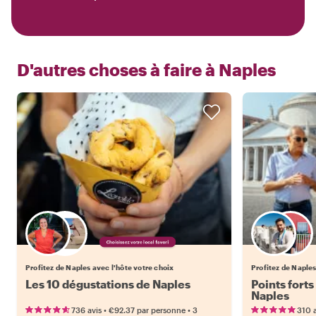
D'autres choses à faire à
Naples
Choisissez votre local favori
Profitez de Naples avec l'hôte votre choix
Profitez de Naples
Les 10 dégustations de Naples
Points forts
Naples
•
•
736 avis
€92.37
par personne
3
310 a