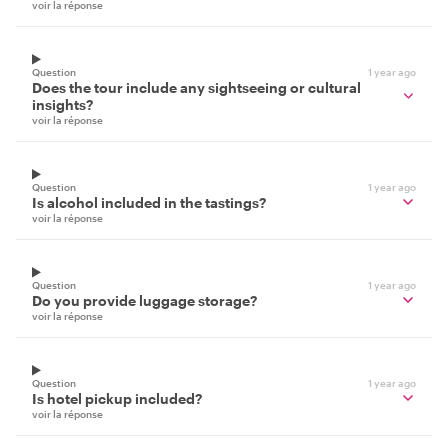
voir la réponse
Question
1 year ago
Does the tour include any sightseeing or cultural
insights?
voir la réponse
Question
1 year ago
Is alcohol included in the tastings?
voir la réponse
Question
1 year ago
Do you provide luggage storage?
voir la réponse
Question
1 year ago
Is hotel pickup included?
voir la réponse