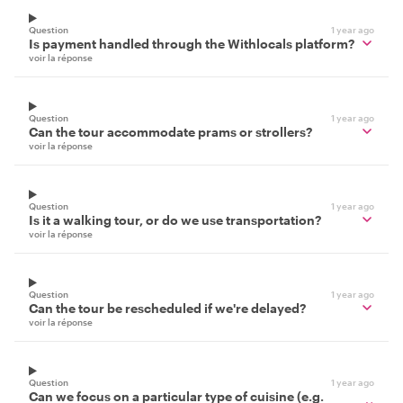
Question
1 year ago
Is payment handled through the Withlocals platform?
voir la réponse
Question
1 year ago
Can the tour accommodate prams or strollers?
voir la réponse
Question
1 year ago
Is it a walking tour, or do we use transportation?
voir la réponse
Question
1 year ago
Can the tour be rescheduled if we're delayed?
voir la réponse
Question
1 year ago
Can we focus on a particular type of cuisine (e.g.