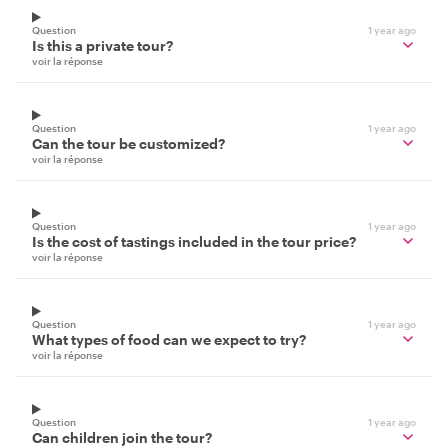
Question
1 year ago
Is this a private tour?
voir la réponse
Question
1 year ago
Can the tour be customized?
voir la réponse
Question
1 year ago
Is the cost of tastings included in the tour price?
voir la réponse
Question
1 year ago
What types of food can we expect to try?
voir la réponse
Question
1 year ago
Can children join the tour?