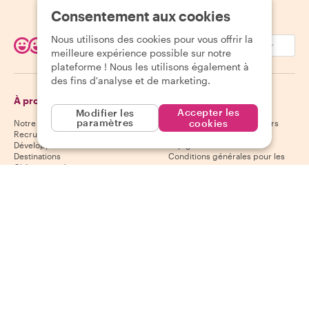
Consentement aux cookies
Nous utilisons des cookies pour vous offrir la
EUR (€)
meilleure expérience possible sur notre
plateforme ! Nous les utilisons également à
des fins d'analyse et de marketing.
À propos de Withlocals
Voyageurs
Accepter les
Modifier les
paramètres
cookies
Notre histoire
Centre d'aide aux voyageurs
Recrutement
Politique d'annulation des
Développement durable
voyageurs
Destinations
Conditions générales pour les
Chèques-cadeaux
voyageurs
Devenir partenaire
Hôtes
Télécharge notre
application
Centre d'aide aux hôtes
App Store
Politique d'annulation des hôtes
Google Play Store
Conditions générales pour les
hôtes
Devenir hôte
Suis-nous
Nous acceptons