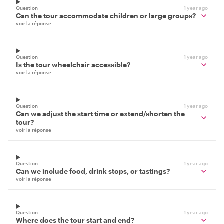
Question
1 year ago
Can the tour accommodate children or large groups?
voir la réponse
Question
1 year ago
Is the tour wheelchair accessible?
voir la réponse
Question
1 year ago
Can we adjust the start time or extend/shorten the
tour?
voir la réponse
Question
1 year ago
Can we include food, drink stops, or tastings?
voir la réponse
Question
1 year ago
Where does the tour start and end?