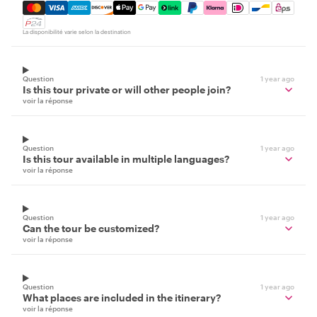
Mastercard, Visa, Amex, Discover, Apple Pay, Google Pay
La disponibilité varie selon la destination
Question
1 year ago
Is this tour private or will other people join?
voir la réponse
Question
1 year ago
Is this tour available in multiple languages?
voir la réponse
Question
1 year ago
Can the tour be customized?
voir la réponse
Question
1 year ago
What places are included in the itinerary?
voir la réponse