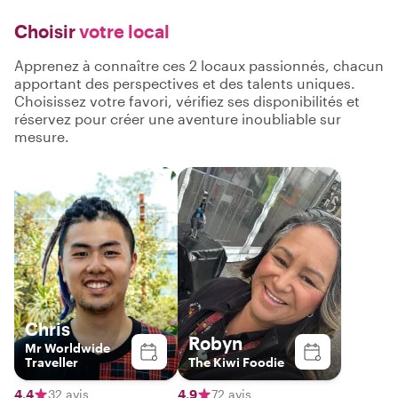
Choisir
votre local
Apprenez à connaître ces 2 locaux passionnés, chacun
apportant des perspectives et des talents uniques.
Choisissez votre favori, vérifiez ses disponibilités et
réservez pour créer une aventure inoubliable sur
mesure.
Chris
Robyn
Mr Worldwide
Traveller
The Kiwi Foodie
4,4
32 avis
4,9
72 avis