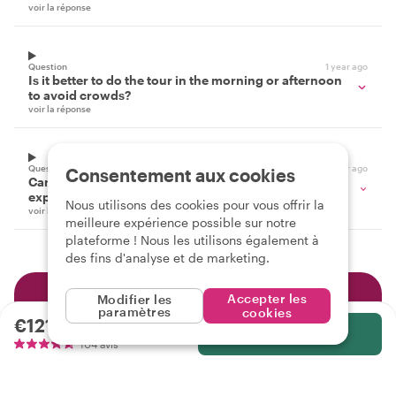
voir la réponse
Question
1 year ago
Is it better to do the tour in the morning or afternoon
to avoid crowds?
voir la réponse
Question
1 year ago
Consentement aux cookies
Can a city highlights tour be combined with other
experiences, like food or bike tours?
Nous utilisons des cookies pour vous offrir la
voir la réponse
meilleure expérience possible sur notre
plateforme ! Nous les utilisons également à
des fins d'analyse et de marketing.
Accepter les
Modifier les
Les expériences Withlocals
paramètres
cookies
€121.52
par personne
sont toujours
Sélectionnez
104 avis
Privé et personnalisé
Pas d'inconnus, rien que vous. Personnalisez