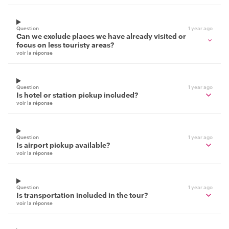
Question
1 year ago
Can we exclude places we have already visited or
focus on less touristy areas?
voir la réponse
Question
1 year ago
Is hotel or station pickup included?
voir la réponse
Question
1 year ago
Is airport pickup available?
voir la réponse
Question
1 year ago
Is transportation included in the tour?
voir la réponse