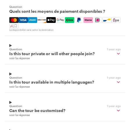
Question
Quels sont les moyens de paiement disponibles ?
Mastercard, Visa, Amex, Discover, Apple Pay, Google Pay
La disponibilité varie selon la destination
Question
1 year ago
Is this tour private or will other people join?
voir la réponse
Question
1 year ago
Is this tour available in multiple languages?
voir la réponse
Question
1 year ago
Can the tour be customized?
voir la réponse