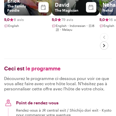
Erick
David
Neha
The Family
Foodie
The Magician
Nehal
5,0
8 avis
5,0
79 avis
5,0
16 a
English
English・Indonesian・日本
English
語・Melayu
Ceci est
le programme
Découvrez le programme ci-dessous pour voir ce que
vous allez faire avec votre hôte local. N'hésitez pas à
personnaliser cette offre avec l'hôte de votre choix.
Point de rendez-vous
Rendez-vous à JR central exit / Shichijo dori exit - Kyoto
pour commencer votre aventure