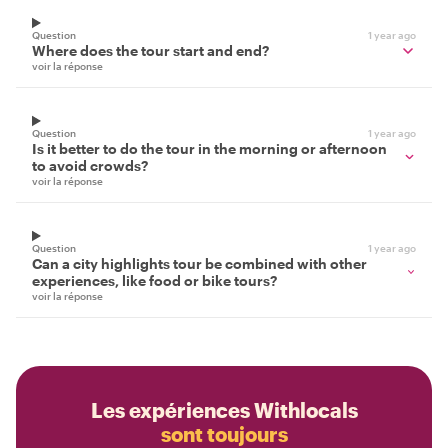
Question
1 year ago
Where does the tour start and end?
voir la réponse
Question
1 year ago
Is it better to do the tour in the morning or afternoon
to avoid crowds?
voir la réponse
Question
1 year ago
Can a city highlights tour be combined with other
experiences, like food or bike tours?
voir la réponse
Les expériences Withlocals
sont toujours