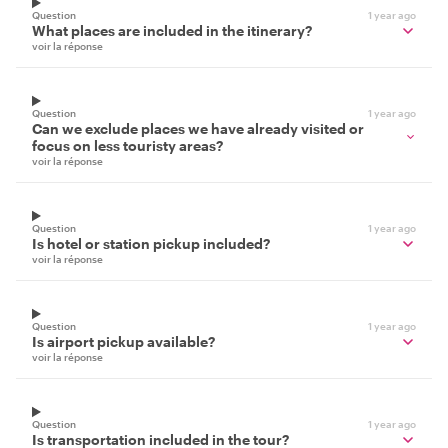
Question
1 year ago
What places are included in the itinerary?
voir la réponse
Question
1 year ago
Can we exclude places we have already visited or
focus on less touristy areas?
voir la réponse
Question
1 year ago
Is hotel or station pickup included?
voir la réponse
Question
1 year ago
Is airport pickup available?
voir la réponse
Question
1 year ago
Is transportation included in the tour?