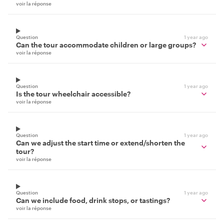
voir la réponse
Question
1 year ago
Can the tour accommodate children or large groups?
voir la réponse
Question
1 year ago
Is the tour wheelchair accessible?
voir la réponse
Question
1 year ago
Can we adjust the start time or extend/shorten the
tour?
voir la réponse
Question
1 year ago
Can we include food, drink stops, or tastings?
voir la réponse