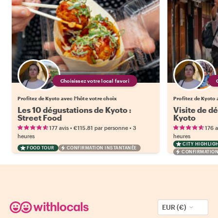
Choisissez votre local favori
Profitez de Kyoto avec l'hôte votre choix
Profitez de Kyoto 
Les 10 dégustations de Kyoto :
Visite de dé
Street Food
Kyoto
•
•
177 avis
€115.81
par personne
3
176 a
heures
heures
CITY HIGHLIG
FOOD TOUR
CONFIRMATION INSTANTANÉE
CONFIRMATION
EUR (€)