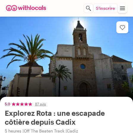
S'inscrire
5,0
87 avis
Explorez Rota : une escapade
côtière depuis Cadix
5 heures
Off The Beaten Track
Cadiz