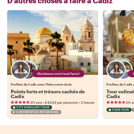
D'autres choses à faire à
Cadiz
Choisissez votre local favori
Profitez de Cadiz avec l'hôte votre choix
Profitez de Cadiz 
Points forts et trésors cachés de
Tour culina
Cadix
Cadix
•
•
211 avis
€43.02
par personne
3 heures
211 a
CITY HIGHLIGHT TOUR
FOOD TOUR
CONFIRMATION INSTANTANÉE