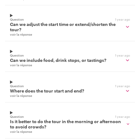
Question
1 year ago
Can we adjust the start time or extend/shorten the
tour?
voir la réponse
Question
1 year ago
Can we include food, drink stops, or tastings?
voir la réponse
Question
1 year ago
Where does the tour start and end?
voir la réponse
Question
1 year ago
Is it better to do the tour in the morning or afternoon
to avoid crowds?
voir la réponse