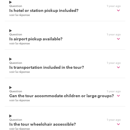
Question
1 year ago
Is hotel or station pickup included?
voir la réponse
Question
1 year ago
Is airport pickup available?
voir la réponse
Question
1 year ago
Is transportation included in the tour?
voir la réponse
Question
1 year ago
Can the tour accommodate children or large groups?
voir la réponse
Question
1 year ago
Is the tour wheelchair accessible?
voir la réponse