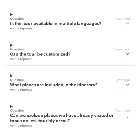
Question
1 year ago
Is this tour available in multiple languages?
voir la réponse
Question
1 year ago
Can the tour be customized?
voir la réponse
Question
1 year ago
What places are included in the itinerary?
voir la réponse
Question
1 year ago
Can we exclude places we have already visited or
focus on less touristy areas?
voir la réponse