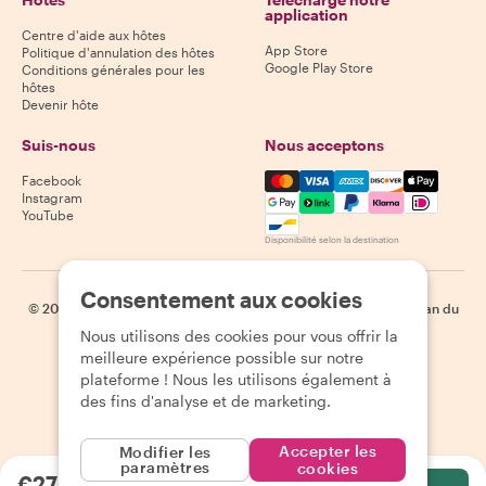
application
Centre d'aide aux hôtes
App Store
Politique d'annulation des hôtes
Google Play Store
Conditions générales pour les
hôtes
Devenir hôte
Suis-nous
Nous acceptons
Mastercard, Visa, Amex, Di
Facebook
Instagram
YouTube
Disponibilité selon la destination
Consentement aux cookies
©
2026
Withlocals.com
|
Politique de confidentialité
|
Cookies
|
Plan du
site
Nous utilisons des cookies pour vous offrir la
meilleure expérience possible sur notre
plateforme ! Nous les utilisons également à
des fins d'analyse et de marketing.
Accepter les
Modifier les
paramètres
cookies
€27.57