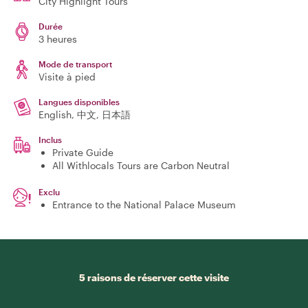
City Highlight Tours
Durée
3 heures
Mode de transport
Visite à pied
Langues disponibles
English, 中文, 日本語
Inclus
Private Guide
All Withlocals Tours are Carbon Neutral
Exclu
Entrance to the National Palace Museum
5 raisons de réserver cette visite