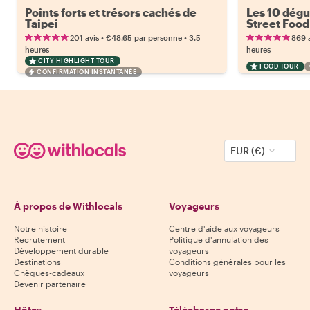
Points forts et trésors cachés de
Les 10 dégus
Taipei
Street Food
•
•
201 avis
€48.65
par personne
3.5
869 
heures
heures
CITY HIGHLIGHT TOUR
FOOD TOUR
CONFIRMATION INSTANTANÉE
EUR (€)
À propos de Withlocals
Voyageurs
Notre histoire
Centre d'aide aux voyageurs
Recrutement
Politique d'annulation des
Développement durable
voyageurs
Destinations
Conditions générales pour les
Chèques-cadeaux
voyageurs
Devenir partenaire
Hôtes
Télécharge notre