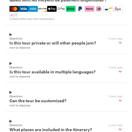
Mastercard, Visa, Amex, Discover, Apple Pay, Google Pay
La disponibilité varie selon la destination
Question
1 year ago
Is this tour private or will other people join?
voir la réponse
Question
1 year ago
Is this tour available in multiple languages?
voir la réponse
Question
1 year ago
Can the tour be customized?
voir la réponse
Question
1 year ago
What places are included in the itinerary?