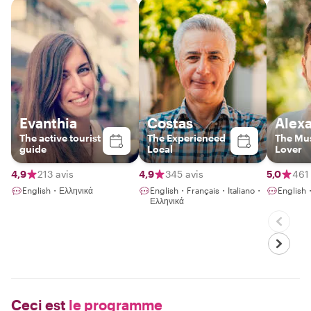
Evanthia
Costas
Alex
The active tourist
The Experienced
The Mu
guide
Local
Lover
4,9
213 avis
4,9
345 avis
5,0
461 
English・Ελληνικά
English・Français・Italiano・
English
Ελληνικά
Ceci est
le programme