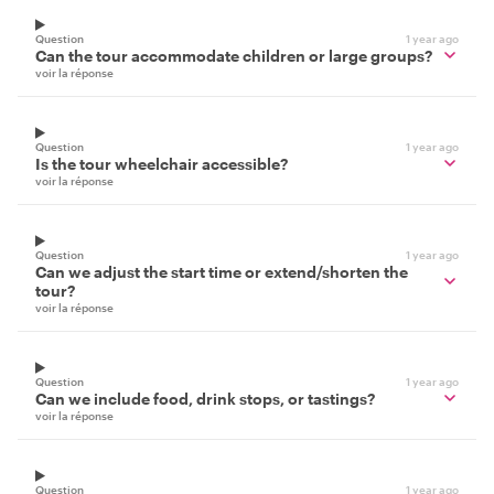
Question
1 year ago
Can the tour accommodate children or large groups?
voir la réponse
Question
1 year ago
Is the tour wheelchair accessible?
voir la réponse
Question
1 year ago
Can we adjust the start time or extend/shorten the
tour?
voir la réponse
Question
1 year ago
Can we include food, drink stops, or tastings?
voir la réponse
Question
1 year ago