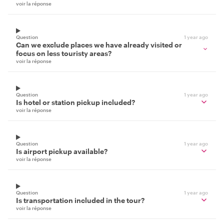
voir la réponse
Question
1 year ago
Can we exclude places we have already visited or
focus on less touristy areas?
voir la réponse
Question
1 year ago
Is hotel or station pickup included?
voir la réponse
Question
1 year ago
Is airport pickup available?
voir la réponse
Question
1 year ago
Is transportation included in the tour?
voir la réponse