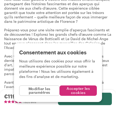
partageant des histoires fascinantes et des aperçus qui
donnent vie aux chefs-d'œuvre. Cette expérience ciblée
garantit que toute votre attention est portée sur les trésors
qu'ils renferment – quelle meilleure façon de vous immerger
dans le patrimoine artistique de Florence ?
Préparez-vous pour une visite remplie d'aperçus fascinants et
de découvertes ! Explorez les grands chefs-d'œuvre comme La
Naissance de Vénus de Botticelli et Le David de Michel-Ange
tout en vous plongeant dans les merveilles des Galeries de
l'Académie et des Offices.
Consentement aux cookies
Avec votre hôte local, vous découvrirez les riches histoires
derrière ces œuvres emblématiques et bien d'autres. Curieux
Nous utilisons des cookies pour vous offrir la
d'art, d'histoire ou des galeries elles-mêmes ? Votre hôte est
meilleure expérience possible sur notre
impatient de partager son expertise, s'appuyant sur des
plateforme ! Nous les utilisons également à
parcours diversifiés dans les arts et l'histoire.
des fins d'analyse et de marketing.
Avant la visite, veuillez vous assurer d'acheter vos billets à
l'avance directement sur le site officiel.
Accepter les
Modifier les
paramètres
cookies
Pourquoi vous aimerez réserver vos propres billets :
€119.49
par personne
Sélectionnez
1926 avis
Confidentialité totale : Gardez vos informations
d'identification et de passeport en sécurité – pas besoin de
nous les communiquer.