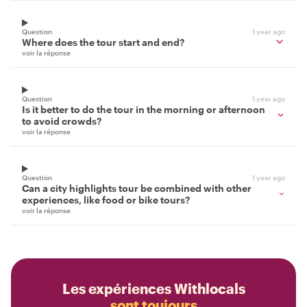
Question
1 year ago
Where does the tour start and end?
voir la réponse
Question
1 year ago
Is it better to do the tour in the morning or afternoon
to avoid crowds?
voir la réponse
Question
1 year ago
Can a city highlights tour be combined with other
experiences, like food or bike tours?
voir la réponse
Les expériences Withlocals
sont toujours