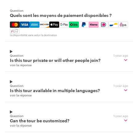
Question
Quels sont les moyens de paiement disponibles ?
Mastercard, Visa, Amex, Discover, Apple Pay, Google Pay
La disponibilité varie selon la destination
Question
1 year ago
Is this tour private or will other people join?
voir la réponse
Question
1 year ago
Is this tour available in multiple languages?
voir la réponse
Question
1 year ago
Can the tour be customized?
voir la réponse