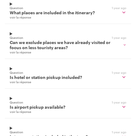
Question
1 year ago
What places are included in the itinerary?
voir la réponse
Question
1 year ago
Can we exclude places we have already visited or
focus on less touristy areas?
voir la réponse
Question
1 year ago
Is hotel or station pickup included?
voir la réponse
Question
1 year ago
Is airport pickup available?
voir la réponse
Question
1 year ago