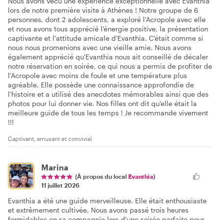
Nous avons vécu une expérience exceptionnelle avec Evanthia
lors de notre première visite à Athènes ! Notre groupe de 6
personnes, dont 2 adolescents, a exploré l'Acropole avec elle
et nous avons tous apprécié l'énergie positive, la présentation
captivante et l'attitude amicale d'Evanthia. C'était comme si
nous nous promenions avec une vieille amie. Nous avons
également apprécié qu'Evanthia nous ait conseillé de décaler
notre réservation en soirée, ce qui nous a permis de profiter de
l'Acropole avec moins de foule et une température plus
agréable. Elle possède une connaissance approfondie de
l'histoire et a utilisé des anecdotes mémorables ainsi que des
photos pour lui donner vie. Nos filles ont dit qu'elle était la
meilleure guide de tous les temps ! Je recommande vivement
!!!
Captivant, amusant et convivial
Marina
(À propos du local
Evanthia
)
11 juillet 2026
Evanthia a été une guide merveilleuse. Elle était enthousiaste
et extrêmement cultivée. Nous avons passé trois heures
formidables en sa compagnie lors d'une soirée parfaite pour