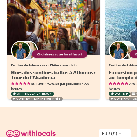
Choisissez votre local favori
Profitez de Athènes avec l'hôte votre choix
Profitez de Athène
Hors des sentiers battus à Athènes :
Excursion p
Tour de l'Akadimia
au Temple 
•
•
602 avis
€28.39
par personne
2.5
298 a
heures
heures
OFF THE BEATEN TRACK
DAY TRIP
CONFIRMATION INSTANTANÉE
CONFIRMATION
EUR (€)