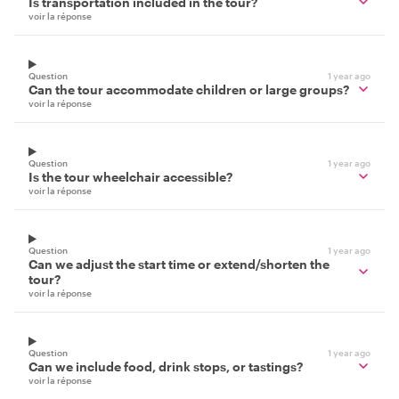
Is transportation included in the tour?
voir la réponse
Question
1 year ago
Can the tour accommodate children or large groups?
voir la réponse
Question
1 year ago
Is the tour wheelchair accessible?
voir la réponse
Question
1 year ago
Can we adjust the start time or extend/shorten the
tour?
voir la réponse
Question
1 year ago
Can we include food, drink stops, or tastings?
voir la réponse