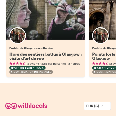
Profitez de Glasgow avec Gordon
Profitez de Glasg
Hors des sentiers battus à Glasgow :
Points forts
visite d'art de rue
Glasgow
•
•
12 avis
€42.65
par personne
2 heures
12 av
OFF THE BEATEN TRACK
CITY HIGHLIG
CONFIRMATION INSTANTANÉE
CONFIRMATION
EUR (€)