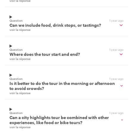
voir la réponse
Question
1 year ago
Can we include food, drink stops, or tastings?
voir la réponse
Question
1 year ago
Where does the tour start and end?
voir la réponse
Question
1 year ago
Is it better to do the tour in the morning or afternoon
to avoid crowds?
voir la réponse
Question
1 year ago
Can a city highlights tour be combined with other
experiences, like food or bike tours?
voir la réponse