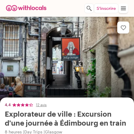
S'inscrire
4,4
12 avis
Explorateur de ville : Excursion
d'une journée à Édimbourg en train
8 heures
Day Trips
Glasgow