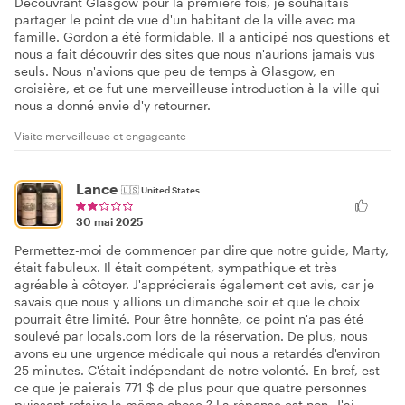
Découvrant Glasgow pour la première fois, je souhaitais
partager le point de vue d'un habitant de la ville avec ma
famille. Gordon a été formidable. Il a anticipé nos questions et
nous a fait découvrir des sites que nous n'aurions jamais vus
seuls. Nous n'avions que peu de temps à Glasgow, en
croisière, et ce fut une merveilleuse introduction à la ville qui
nous a donné envie d'y retourner.
Visite merveilleuse et engageante
Lance
🇺🇸
United States
30 mai 2025
Permettez-moi de commencer par dire que notre guide, Marty,
était fabuleux. Il était compétent, sympathique et très
agréable à côtoyer. J'apprécierais également cet avis, car je
savais que nous y allions un dimanche soir et que le choix
pourrait être limité. Pour être honnête, ce point n'a pas été
soulevé par locals.com lors de la réservation. De plus, nous
avons eu une urgence médicale qui nous a retardés d'environ
25 minutes. C'était indépendant de notre volonté. En bref, est-
ce que je paierais 771 $ de plus pour que quatre personnes
puissent refaire la même chose ? La réponse est non. J'ai