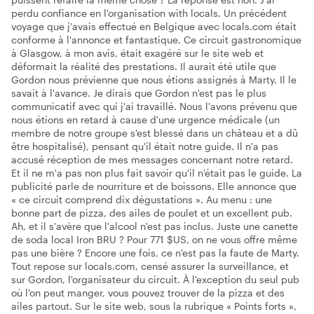
perdu confiance en l'organisation with locals. Un précédent
voyage que j'avais effectué en Belgique avec locals.com était
conforme à l'annonce et fantastique. Ce circuit gastronomique
à Glasgow, à mon avis, était exagéré sur le site web et
déformait la réalité des prestations. Il aurait été utile que
Gordon nous prévienne que nous étions assignés à Marty. Il le
savait à l'avance. Je dirais que Gordon n'est pas le plus
communicatif avec qui j'ai travaillé. Nous l'avons prévenu que
nous étions en retard à cause d'une urgence médicale (un
membre de notre groupe s'est blessé dans un château et a dû
être hospitalisé), pensant qu'il était notre guide. Il n'a pas
accusé réception de mes messages concernant notre retard.
Et il ne m'a pas non plus fait savoir qu'il n'était pas le guide. La
publicité parle de nourriture et de boissons. Elle annonce que
« ce circuit comprend dix dégustations ». Au menu : une
bonne part de pizza, des ailes de poulet et un excellent pub.
Ah, et il s'avère que l'alcool n'est pas inclus. Juste une canette
de soda local Iron BRU ? Pour 771 $US, on ne vous offre même
pas une bière ? Encore une fois, ce n'est pas la faute de Marty.
Tout repose sur locals.com, censé assurer la surveillance, et
sur Gordon, l'organisateur du circuit. À l'exception du seul pub
où l'on peut manger, vous pouvez trouver de la pizza et des
ailes partout. Sur le site web, sous la rubrique « Points forts »,