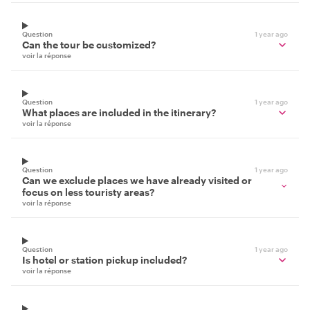
Question
1 year ago
Can the tour be customized?
voir la réponse
Question
1 year ago
What places are included in the itinerary?
voir la réponse
Question
1 year ago
Can we exclude places we have already visited or
focus on less touristy areas?
voir la réponse
Question
1 year ago
Is hotel or station pickup included?
voir la réponse