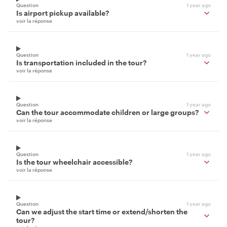
Question
1 year ago
Is airport pickup available?
voir la réponse
Question
1 year ago
Is transportation included in the tour?
voir la réponse
Question
1 year ago
Can the tour accommodate children or large groups?
voir la réponse
Question
1 year ago
Is the tour wheelchair accessible?
voir la réponse
Question
1 year ago
Can we adjust the start time or extend/shorten the
tour?