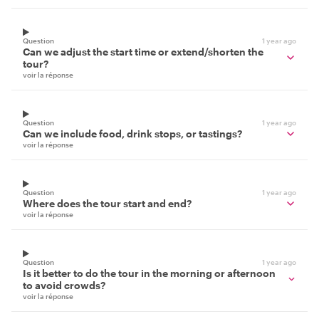
Question
1 year ago
Can we adjust the start time or extend/shorten the
tour?
voir la réponse
Question
1 year ago
Can we include food, drink stops, or tastings?
voir la réponse
Question
1 year ago
Where does the tour start and end?
voir la réponse
Question
1 year ago
Is it better to do the tour in the morning or afternoon
to avoid crowds?
voir la réponse