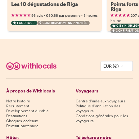
Les 10 dégustations de Riga
Points forts
Riga
•
•
98 avis
€80.88
par personne
3 heures
207 a
heures
FOOD TOUR
CONFIRMATION INSTANTANÉE
CITY HIGHLIG
CONFIRMATION
EUR (€)
À propos de Withlocals
Voyageurs
Notre histoire
Centre d'aide aux voyageurs
Recrutement
Politique d'annulation des
Développement durable
voyageurs
Destinations
Conditions générales pour les
Chèques-cadeaux
voyageurs
Devenir partenaire
Hôtes
Télécharge notre