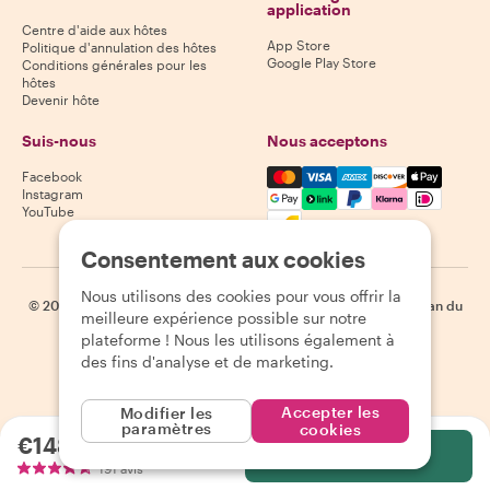
application
Centre d'aide aux hôtes
App Store
Politique d'annulation des hôtes
Google Play Store
Conditions générales pour les
hôtes
Devenir hôte
Suis-nous
Nous acceptons
Mastercard, Visa, Amex, Di
Facebook
Instagram
YouTube
Disponibilité selon la destination
Consentement aux cookies
Nous utilisons des cookies pour vous offrir la
©
2026
Withlocals.com
|
Politique de confidentialité
|
Cookies
|
Plan du
meilleure expérience possible sur notre
site
plateforme ! Nous les utilisons également à
des fins d'analyse et de marketing.
Accepter les
Modifier les
paramètres
cookies
€148.04
par personne
Sélectionnez
191 avis