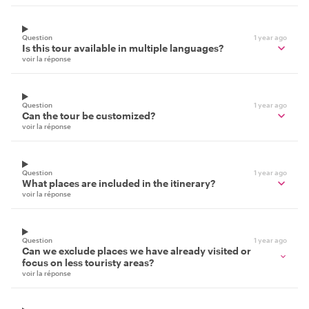
Question
1 year ago
Is this tour available in multiple languages?
voir la réponse
Question
1 year ago
Can the tour be customized?
voir la réponse
Question
1 year ago
What places are included in the itinerary?
voir la réponse
Question
1 year ago
Can we exclude places we have already visited or
focus on less touristy areas?
voir la réponse