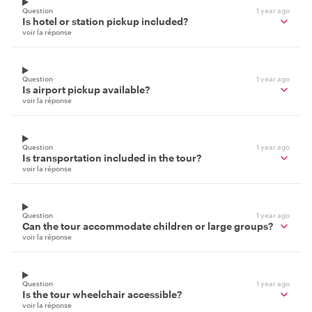
Question
1 year ago
Is hotel or station pickup included?
voir la réponse
Question
1 year ago
Is airport pickup available?
voir la réponse
Question
1 year ago
Is transportation included in the tour?
voir la réponse
Question
1 year ago
Can the tour accommodate children or large groups?
voir la réponse
Question
1 year ago
Is the tour wheelchair accessible?
voir la réponse