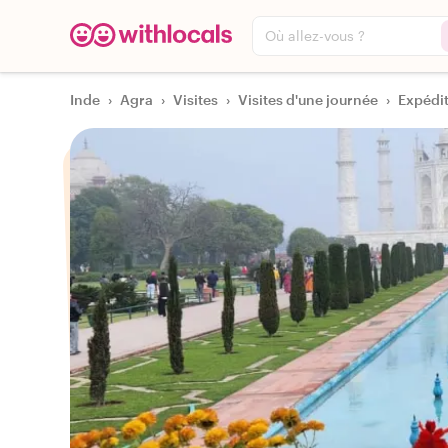
Où allez-vous ?
Inde
›
Agra
›
Visites
›
Visites d'une journée
›
Expédit