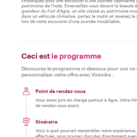
Embarquez pour une excursion d'une journée captivante a
patrimoine de l'Inde. Émerveillez-vous devant la beauté 
grandeur du Fort d'Agra, un site classé au patrimoine m
dans un véhicule climatisé, partez le matin et revenez 
lors de cette excursion d'une journée inoubliable.
Ceci est
le programme
Découvrez le programme ci-dessous pour voir ce qu
personnaliser cette offre avec Virendra .
Point de rendez-vous
Vous serez pris en charge partout à Agra. Votre hô
de rendez-vous exact.
Itinéraire
Voici à quoi pourrait ressembler notre expérience, 
effectuée, vous pourrez discuter directement avec