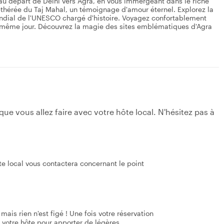
u départ de Delhi vers Agra, en vous immergeant dans le riche
éthérée du Taj Mahal, un témoignage d'amour éternel. Explorez la
ondial de l'UNESCO chargé d'histoire. Voyagez confortablement
le même jour. Découvrez la magie des sites emblématiques d'Agra
e vous allez faire avec votre hôte local. N'hésitez pas à
te local vous contactera concernant le point
mais rien n'est figé ! Une fois votre réservation
 votre hôte pour apporter de légères