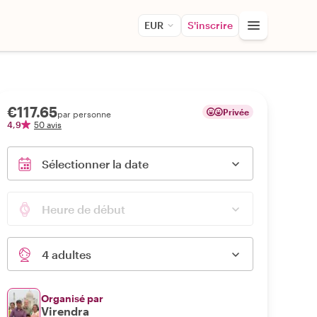
EUR
S'inscrire
€117.65
Privée
par personne
4,9
50 avis
Sélectionner la date
Heure de début
4 adultes
Organisé par
Virendra