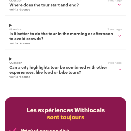
Question
1 year ago
Where does the tour start and end?
voir la réponse
Question
1 year ago
Is it better to do the tour in the morning or afternoon
to avoid crowds?
voir la réponse
Question
1 year ago
Can a city highlights tour be combined with other
experiences, like food or bike tours?
voir la réponse
Les expériences Withlocals
sont toujours
Privé et personnalisé