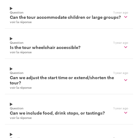
Question
1 year ago
Can the tour accommodate children or large groups?
voir la réponse
Question
1 year ago
Is the tour wheelchair accessible?
voir la réponse
Question
1 year ago
Can we adjust the start time or extend/shorten the
tour?
voir la réponse
Question
1 year ago
Can we include food, drink stops, or tastings?
voir la réponse