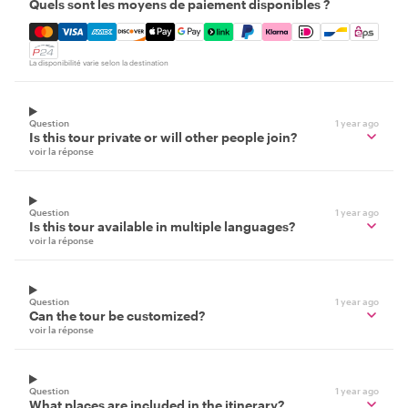
Quels sont les moyens de paiement disponibles ?
Mastercard, Visa, Amex, Discover, Apple Pay, Google Pay
La disponibilité varie selon la destination
Question
1 year ago
Is this tour private or will other people join?
voir la réponse
Question
1 year ago
Is this tour available in multiple languages?
voir la réponse
Question
1 year ago
Can the tour be customized?
voir la réponse
Question
1 year ago
What places are included in the itinerary?