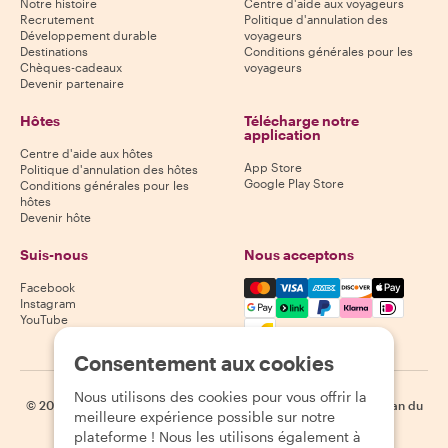
Notre histoire
Centre d'aide aux voyageurs
Recrutement
Politique d'annulation des
Développement durable
voyageurs
Destinations
Conditions générales pour les
Chèques-cadeaux
voyageurs
Devenir partenaire
Hôtes
Télécharge notre
application
Centre d'aide aux hôtes
App Store
Politique d'annulation des hôtes
Google Play Store
Conditions générales pour les
hôtes
Devenir hôte
Suis-nous
Nous acceptons
Mastercard, Visa, Amex, Di
Facebook
Instagram
YouTube
Disponibilité selon la destination
Consentement aux cookies
Nous utilisons des cookies pour vous offrir la
©
2026
Withlocals.com
|
Politique de confidentialité
|
Cookies
|
Plan du
meilleure expérience possible sur notre
site
plateforme ! Nous les utilisons également à