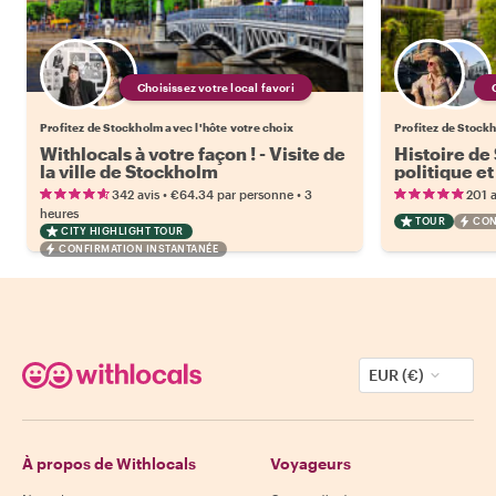
Choisissez votre local favori
Profitez de Stockholm avec l'hôte votre choix
Profitez de Stockh
Withlocals à votre façon ! - Visite de
Histoire de
la ville de Stockholm
politique e
•
•
342 avis
€64.34
par personne
3
201 a
heures
TOUR
CON
CITY HIGHLIGHT TOUR
CONFIRMATION INSTANTANÉE
EUR (€)
À propos de Withlocals
Voyageurs