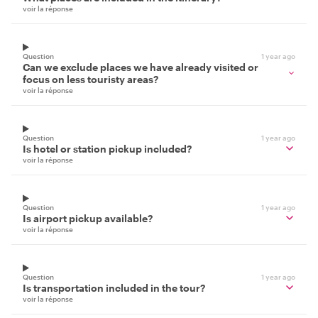
voir la réponse
Question
1 year ago
Can we exclude places we have already visited or
focus on less touristy areas?
voir la réponse
Question
1 year ago
Is hotel or station pickup included?
voir la réponse
Question
1 year ago
Is airport pickup available?
voir la réponse
Question
1 year ago
Is transportation included in the tour?
voir la réponse