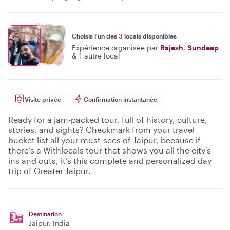
Choisis l'un des
3
locals disponibles
Expérience organisée par
Rajesh
,
Sundeep
&
1 autre local
Visite privée
Confirmation instantanée
Ready for a jam-packed tour, full of history, culture,
stories, and sights? Checkmark from your travel
bucket list all your must-sees of Jaipur, because if
there’s a Withlocals tour that shows you all the city's
ins and outs, it’s this complete and personalized day
trip of Greater Jaipur.
Destination
Jaipur
, India