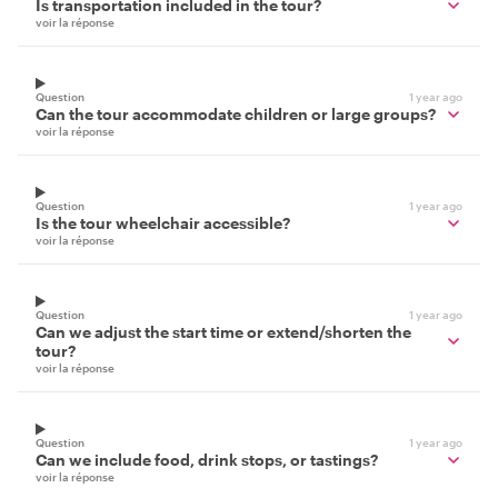
Is transportation included in the tour?
voir la réponse
Question
1 year ago
Can the tour accommodate children or large groups?
voir la réponse
Question
1 year ago
Is the tour wheelchair accessible?
voir la réponse
Question
1 year ago
Can we adjust the start time or extend/shorten the
tour?
voir la réponse
Question
1 year ago
Can we include food, drink stops, or tastings?
voir la réponse