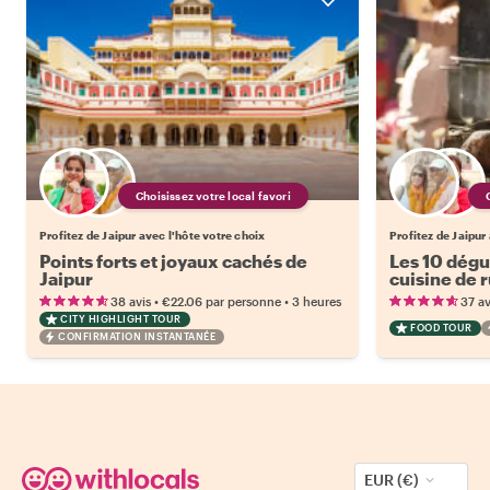
Choisissez votre local favori
Profitez de Jaipur avec l'hôte votre choix
Profitez de Jaipur
Points forts et joyaux cachés de
Les 10 dégus
Jaipur
cuisine de 
•
•
38 avis
€22.06
par personne
3 heures
37 av
CITY HIGHLIGHT TOUR
FOOD TOUR
CONFIRMATION INSTANTANÉE
EUR (€)