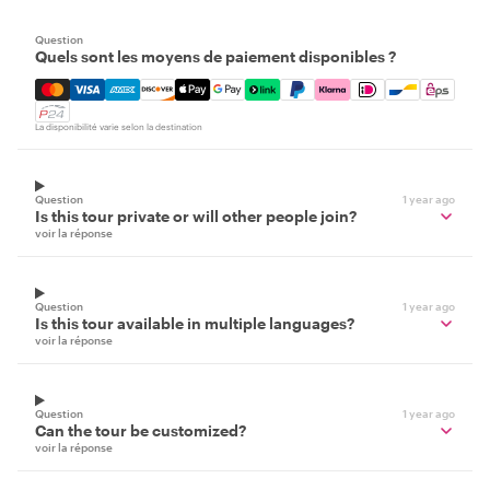
Question
Quels sont les moyens de paiement disponibles ?
Mastercard, Visa, Amex, Discover, Apple Pay, Google Pay
La disponibilité varie selon la destination
Question
1 year ago
Is this tour private or will other people join?
voir la réponse
Question
1 year ago
Is this tour available in multiple languages?
voir la réponse
Question
1 year ago
Can the tour be customized?
voir la réponse