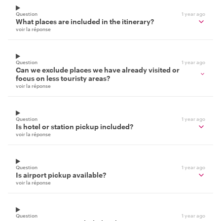
Question
1 year ago
What places are included in the itinerary?
voir la réponse
Question
1 year ago
Can we exclude places we have already visited or
focus on less touristy areas?
voir la réponse
Question
1 year ago
Is hotel or station pickup included?
voir la réponse
Question
1 year ago
Is airport pickup available?
voir la réponse
Question
1 year ago