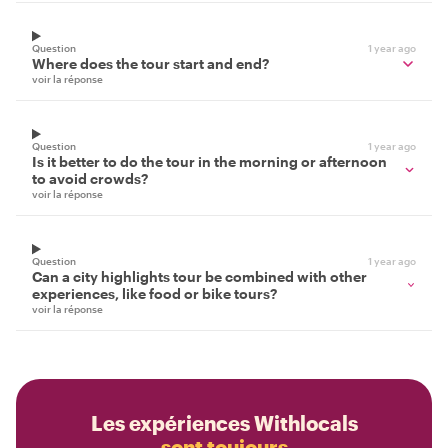
Question
1 year ago
Where does the tour start and end?
voir la réponse
Question
1 year ago
Is it better to do the tour in the morning or afternoon
to avoid crowds?
voir la réponse
Question
1 year ago
Can a city highlights tour be combined with other
experiences, like food or bike tours?
voir la réponse
Les expériences Withlocals
sont toujours