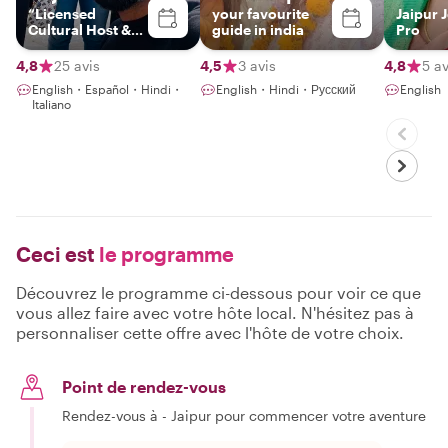
“Licensed
your favourite
Jaipur 
Cultural Host &
guide in india
Pro
Storyteller |
Jaipur & India”
4,8
25 avis
4,5
3 avis
4,8
5 av
English・Español・Hindi・
English・Hindi・Русский
English
Italiano
Ceci est
le programme
Découvrez le programme ci-dessous pour voir ce que
vous allez faire avec votre hôte local. N'hésitez pas à
personnaliser cette offre avec l'hôte de votre choix.
Point de rendez-vous
Rendez-vous à - Jaipur pour commencer votre aventure