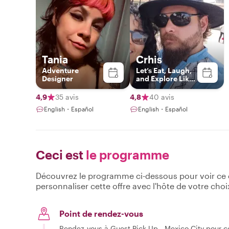
Tania
Crhis
Adventure
Let’s Eat, Laugh,
Designer
and Explore Like
Locals
4,9
35 avis
4,8
40 avis
English・Español
English・Español
Ceci est
le programme
Découvrez le programme ci-dessous pour voir ce qu
personnaliser cette offre avec l'hôte de votre choi
Point de rendez-vous
Rendez-vous à Guest Pick Up - Mexico City pour 