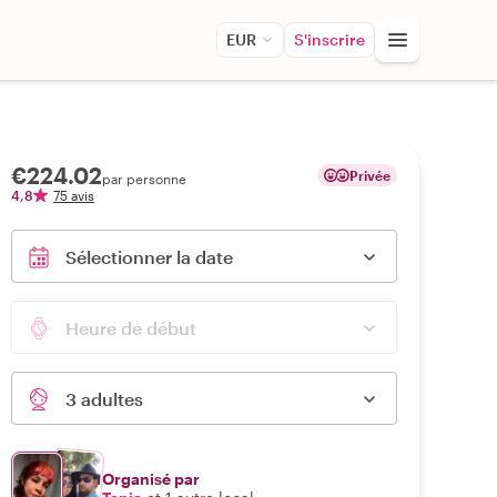
EUR
S'inscrire
€224.02
Privée
par personne
4,8
75 avis
Sélectionner la date
Heure de début
3 adultes
Organisé par