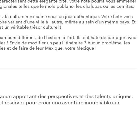
 caractérisent cette élégante cité. Votre hôte pourra vous emmener
gionales telles que le mole poblano, les chalupas ou les cemitas.
z la culture mexicaine sous un jour authentique. Votre hôte vous
oire varient d'une ville à l'autre, même au sein d'un même pays. Et
 un véritable trésor culturel !
cours différent, de l'histoire à l'art. Ils ont hâte de partager avec
es ! Envie de modifier un peu l'itinéraire ? Aucun problème, les
vies et de faire de leur Mexique, votre Mexique !
acun apportant des perspectives et des talents uniques.
s et réservez pour créer une aventure inoubliable sur