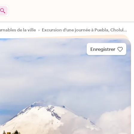
rnables de la ville
›
Excursion d'une journée à Puebla, Cholula et Tonantzintla – Charme colonial et splendeur baroque
Enregistrer