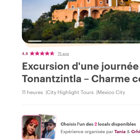
4,8
75 avis
Excursion d'une journée 
Tonantzintla – Charme c
11 heures
City Highlight Tours
Mexico City
Choisis l'un des
2
locals disponibles
Expérience organisée par
Tania
&
Crh