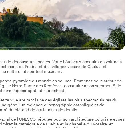
e et de découvertes locales. Votre hôte vous conduira en voiture à
 coloniale de Puebla et des villages voisins de Cholula et
ne culturel et spirituel mexicain.
 grande pyramide du monde en volume. Promenez-vous autour de
 église Notre-Dame des Remèdes, construite à son sommet. Si le
lcans Popocatépetl et Iztaccíhuatl.
tite ville abritant l'une des églises les plus spectaculaires du
e indigène : un mélange d'iconographie catholique et de
ré du plafond de couleurs et de détails.
ondial de l'UNESCO, réputée pour son architecture coloniale et ses
admirez la cathédrale de Puebla et la chapelle du Rosaire, et