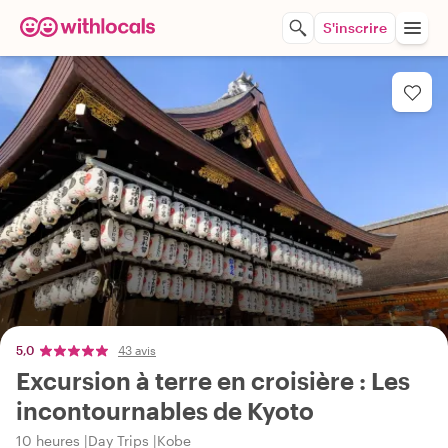
S'inscrire
5,0
43 avis
Excursion à terre en croisière : Les
incontournables de Kyoto
10 heures
Day Trips
Kobe