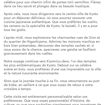
célèbre pour son chemin infini de portes torii vermillon. Flânez
dans ce lieu sacré et plongez dans sa beauté mystique.
Après cela, nous nous dirigerons vers le centre-ville de Kyoto
pour un déjeuner délicieux, où vous pourrez savourer une
cuisine japonaise authentique. Que vous préfériez les sushis,
les ramens ou la spécialité de Kyoto, le kaiseki, il y en a pour
tous les goûts.
L'après-midi, nous explorerons les charmantes rues de Gion et
du quartier de Higashiyama. Admirez les maisons machiya en
bois bien préservées, découvrez des temples cachés et, si
nous avons de la chance, apercevez une geisha se faufilant
gracieusement dans les ruelles.
Notre voyage continue vers Kiyomizu-dera, l'un des temples
les plus emblématiques de Kyoto. Debout sur sa célèbre
scène en bois, vous profiterez d'une vue imprenable sur la ville
et la nature luxuriante environnante.
Alors que la journée touche à sa fin, nous retournerons au port
de Kobe, en veillant à ce que vous soyez de retour à votre
croisière à temps.
Cette visite est entièrement personnalisable selon vos
préférences. Que vous soyez passionné(e) d'histoire, de
culture, ou que vous souhaitiez simplement vous imprégner de