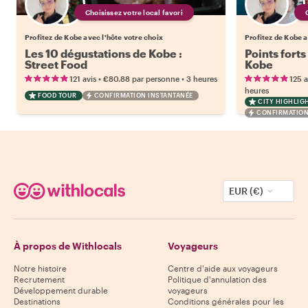
Choisissez votre local favori
Profitez de Kobe avec l'hôte votre choix
Profitez de Kobe a
Les 10 dégustations de Kobe :
Points forts
Street Food
Kobe
•
•
121 avis
€80.88
par personne
3 heures
125 a
heures
FOOD TOUR
CONFIRMATION INSTANTANÉE
CITY HIGHLIG
CONFIRMATION
EUR (€)
À propos de Withlocals
Voyageurs
Notre histoire
Centre d'aide aux voyageurs
Recrutement
Politique d'annulation des
Développement durable
voyageurs
Destinations
Conditions générales pour les