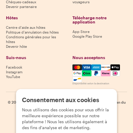
Chèques-cadeaux
voyageurs
Devenir partenaire
Hôtes
Télécharge notre
application
Centre d'aide aux hôtes
App Store
Politique d'annulation des hôtes
Google Play Store
Conditions générales pour les
hôtes
Devenir hôte
Suis-nous
Nous acceptons
Mastercard, Visa, Amex, Di
Facebook
Instagram
YouTube
Disponibilité selon la destination
Consentement aux cookies
©
2026
Withlocals.com
|
Politique de confidentialité
|
Cookies
|
Plan du
site
Nous utilisons des cookies pour vous offrir la
meilleure expérience possible sur notre
plateforme ! Nous les utilisons également à
des fins d'analyse et de marketing.