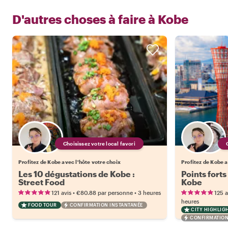
D'autres choses à faire à
Kobe
Choisissez votre local favori
Profitez de Kobe avec l'hôte votre choix
Profitez de Kobe a
Les 10 dégustations de Kobe :
Points forts
Street Food
Kobe
•
•
121 avis
€80.88
par personne
3 heures
125 a
heures
FOOD TOUR
CONFIRMATION INSTANTANÉE
CITY HIGHLIG
CONFIRMATION