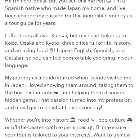
Hi! I’m Pere Ignasi, but you can call me Peri 😊. I’m a
Spanish native who made Japan my home, and I’ve
been sharing my passion for this incredible country as
a tour guide for years!
I offer tours all over Kansai, but my heart belongs to
Kobe, Osaka and Kyoto, three cities full of life, history,
and amazing food 🍜! I speak English, Spanish, and
Catalan, so you can feel comfortable exploring in your
language.
My journey as a guide started when friends visited me
in Japan. I loved showing them around, taking them to
the best restaurants 🍣, and helping them discover
hidden gems. That passion turned into my profession,
and now I get to do what I love every day!
Whether you're into history 🏛️, food 🍡, pop culture 🎮,
or off-the-beaten-path experiences 🌿, I’ll make sure
your tour is tailored to your interests. Want to try new