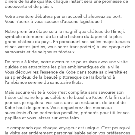
dîners de haute qualité, chaque instant sera une promesse de
découverte et de plaisir.
Votre aventure débutera par un accueil chaleureux au port.
Vous n'aurez à vous soucier d'aucune logistique !
Notre première étape sera le magnifique château de Himeji,
symbole intemporel de la riche histoire du Japon et le plus
grand château du pays. En parcourant ses salles majestueuses
et ses vastes jardins, vous serez transporté(e) à une époque de
samouraïs et de seigneurs féodaux.
De retour à Kobe, notre aventure se poursuivra avec une visite
guidée des attractions les plus emblématiques de la ville.
Vous découvrirez l'essence de Kobe dans toute sa diversité et
sa splendeur, de la beauté pittoresque de Harborland à
l'ambiance sereine du sanctuaire Ikuta.
Mais aucune visite à Kobe n'est complète sans savourer son
trésor culinaire le plus célèbre : le bœuf de Kobe. À la fin de la
journée, je régalerai vos sens dans un restaurant de bœuf de
Kobe haut de gamme. Vous dégusterez des morceaux
succulents d'une perfection persillée, préparés pour titiller vos
papilles et vous laisser sur votre faim.
Je comprends que chaque voyageur est unique. C'est pourquoi
la visite est entièrement personnalisable selon vos préférences