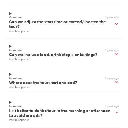
Question
1 year ago
Can we adjust the start time or extend/shorten the
tour?
voir la réponse
Question
1 year ago
Can we include food, drink stops, or tastings?
voir la réponse
Question
1 year ago
Where does the tour start and end?
voir la réponse
Question
1 year ago
Is it better to do the tour in the morning or afternoon
to avoid crowds?
voir la réponse