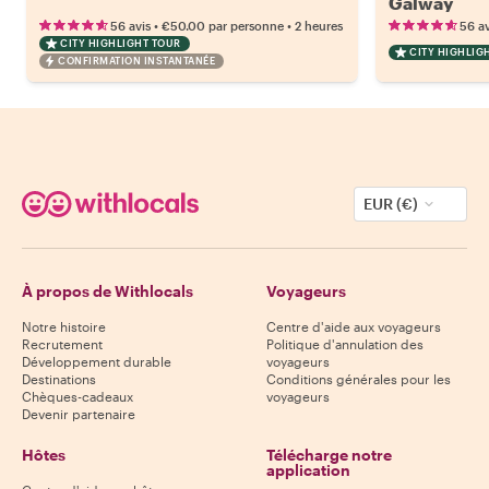
Galway
•
•
56 avis
€50.00
par personne
2 heures
56 av
CITY HIGHLIGHT TOUR
CITY HIGHLIG
CONFIRMATION INSTANTANÉE
EUR (€)
À propos de Withlocals
Voyageurs
Notre histoire
Centre d'aide aux voyageurs
Recrutement
Politique d'annulation des
Développement durable
voyageurs
Destinations
Conditions générales pour les
Chèques-cadeaux
voyageurs
Devenir partenaire
Hôtes
Télécharge notre
application