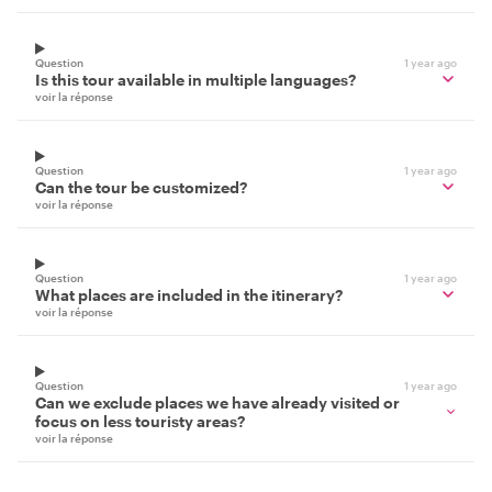
Question
1 year ago
Is this tour available in multiple languages?
voir la réponse
Question
1 year ago
Can the tour be customized?
voir la réponse
Question
1 year ago
What places are included in the itinerary?
voir la réponse
Question
1 year ago
Can we exclude places we have already visited or
focus on less touristy areas?
voir la réponse