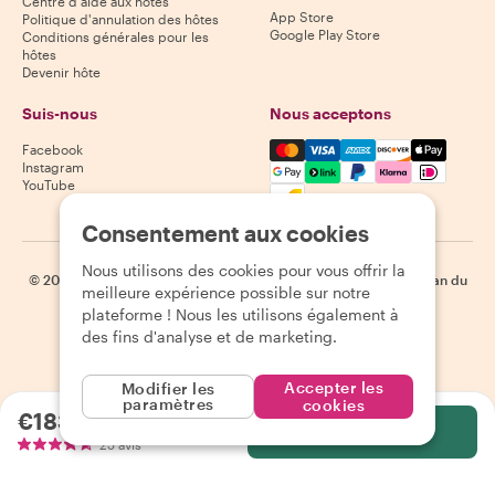
Centre d'aide aux hôtes
App Store
Politique d'annulation des hôtes
Google Play Store
Conditions générales pour les
hôtes
Devenir hôte
Suis-nous
Nous acceptons
Mastercard, Visa, Amex, Di
Facebook
Instagram
YouTube
Disponibilité selon la destination
Consentement aux cookies
Nous utilisons des cookies pour vous offrir la
©
2026
Withlocals.com
|
Politique de confidentialité
|
Cookies
|
Plan du
meilleure expérience possible sur notre
site
plateforme ! Nous les utilisons également à
des fins d'analyse et de marketing.
Accepter les
Modifier les
paramètres
cookies
€183.82
par personne
Sélectionnez
25 avis