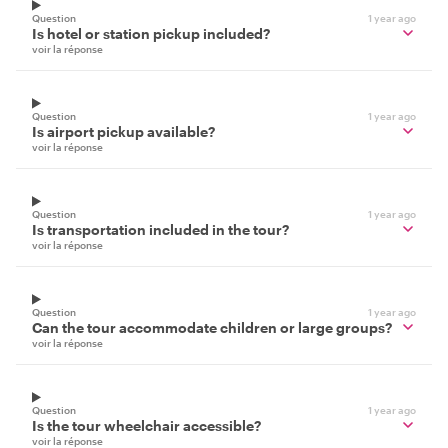
Question
1 year ago
Is hotel or station pickup included?
voir la réponse
Question
1 year ago
Is airport pickup available?
voir la réponse
Question
1 year ago
Is transportation included in the tour?
voir la réponse
Question
1 year ago
Can the tour accommodate children or large groups?
voir la réponse
Question
1 year ago
Is the tour wheelchair accessible?
voir la réponse