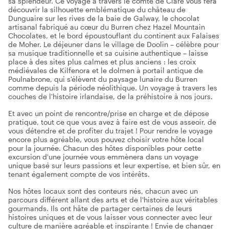
sa splendeur. Ce voyage à travers le comté de Clare vous fera
découvrir la silhouette emblématique du château de
Dunguaire sur les rives de la baie de Galway, le chocolat
artisanal fabriqué au cœur du Burren chez Hazel Mountain
Chocolates, et le bord époustouflant du continent aux Falaises
de Moher. Le déjeuner dans le village de Doolin – célèbre pour
sa musique traditionnelle et sa cuisine authentique – laisse
place à des sites plus calmes et plus anciens : les croix
médiévales de Kilfenora et le dolmen à portail antique de
Poulnabrone, qui s'élèvent du paysage lunaire du Burren
comme depuis la période néolithique. Un voyage à travers les
couches de l'histoire irlandaise, de la préhistoire à nos jours.
Et avec un point de rencontre/prise en charge et de dépose
pratique, tout ce que vous avez à faire est de vous asseoir, de
vous détendre et de profiter du trajet ! Pour rendre le voyage
encore plus agréable, vous pouvez choisir votre hôte local
pour la journée. Chacun des hôtes disponibles pour cette
excursion d'une journée vous emmènera dans un voyage
unique basé sur leurs passions et leur expertise, et bien sûr, en
tenant également compte de vos intérêts.
Nos hôtes locaux sont des conteurs nés, chacun avec un
parcours différent allant des arts et de l'histoire aux véritables
gourmands. Ils ont hâte de partager certaines de leurs
histoires uniques et de vous laisser vous connecter avec leur
culture de manière agréable et inspirante ! Envie de changer