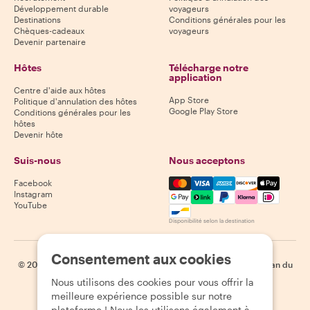
Développement durable
voyageurs
Destinations
Conditions générales pour les
Chèques-cadeaux
voyageurs
Devenir partenaire
Hôtes
Télécharge notre
application
Centre d'aide aux hôtes
App Store
Politique d'annulation des hôtes
Google Play Store
Conditions générales pour les
hôtes
Devenir hôte
Suis-nous
Nous acceptons
Mastercard, Visa, Amex, Di
Facebook
Instagram
YouTube
Disponibilité selon la destination
Consentement aux cookies
©
2026
Withlocals.com
|
Politique de confidentialité
|
Cookies
|
Plan du
site
Nous utilisons des cookies pour vous offrir la
meilleure expérience possible sur notre
plateforme ! Nous les utilisons également à