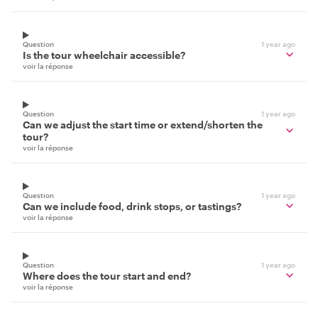
Question
1 year ago
Is the tour wheelchair accessible?
voir la réponse
Question
1 year ago
Can we adjust the start time or extend/shorten the
tour?
voir la réponse
Question
1 year ago
Can we include food, drink stops, or tastings?
voir la réponse
Question
1 year ago
Where does the tour start and end?
voir la réponse