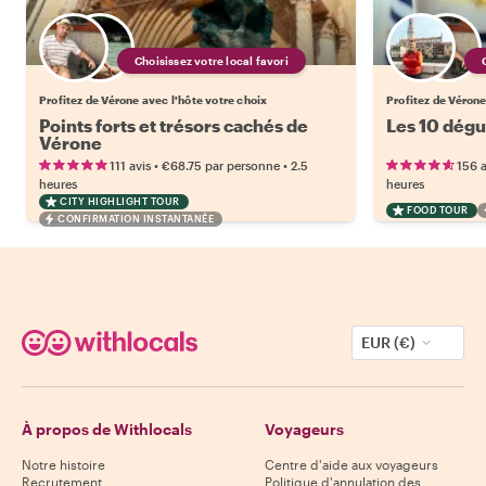
Choisissez votre local favori
Profitez de Vérone avec l'hôte votre choix
Profitez de Vérone
Points forts et trésors cachés de
Les 10 dégu
Vérone
•
•
111 avis
€68.75
par personne
2.5
156 a
heures
heures
CITY HIGHLIGHT TOUR
FOOD TOUR
CONFIRMATION INSTANTANÉE
EUR (€)
À propos de Withlocals
Voyageurs
Notre histoire
Centre d'aide aux voyageurs
Recrutement
Politique d'annulation des