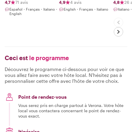
Heart, 
4,7
71 avis
4,9
4 avis
4,8
26 
Profess
Español・Français・Italiano・
English・Français・Italiano
Italiano
English
Ceci est
le programme
Découvrez le programme ci-dessous pour voir ce que
vous allez faire avec votre hôte local. N'hésitez pas à
personnaliser cette offre avec l'hôte de votre choix.
Point de rendez-vous
Vous serez pris en charge partout à Verona. Votre hôte
local vous contactera concernant le point de rendez-
vous exact.
Itinéraire