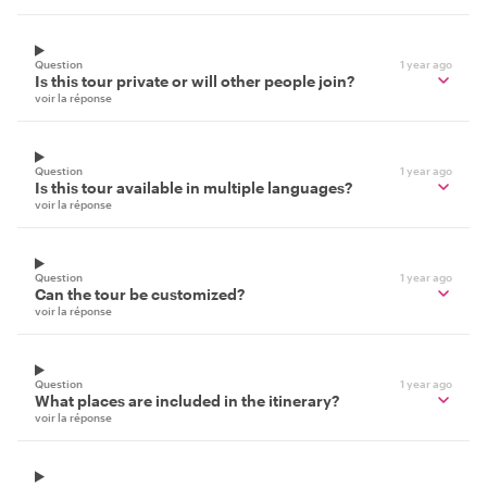
Question
1 year ago
Is this tour private or will other people join?
voir la réponse
Question
1 year ago
Is this tour available in multiple languages?
voir la réponse
Question
1 year ago
Can the tour be customized?
voir la réponse
Question
1 year ago
What places are included in the itinerary?
voir la réponse