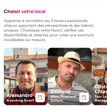
Choisir
votre local
Apprenez à connaître ces 3 locaux passionnés,
chacun apportant des perspectives et des talents
uniques. Choisissez votre favori, vérifiez ses
disponibilités et réservez pour créer une aventure
inoubliable sur mesure.
Crist
Emiliano
Chipe
Alessandro
Wine, Food and
Tour Le
A cooking lover!!
Culture
Manag
Explore