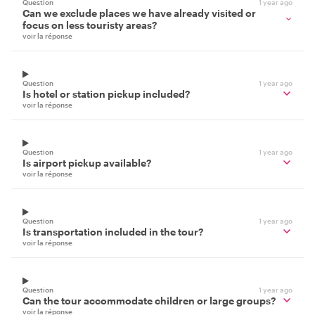
Question
1 year ago
Can we exclude places we have already visited or
focus on less touristy areas?
voir la réponse
Question
1 year ago
Is hotel or station pickup included?
voir la réponse
Question
1 year ago
Is airport pickup available?
voir la réponse
Question
1 year ago
Is transportation included in the tour?
voir la réponse
Question
1 year ago
Can the tour accommodate children or large groups?
voir la réponse