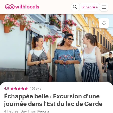
S'inscrire
4,8
156 avis
Échappée belle : Excursion d'une
journée dans l'Est du lac de Garde
4 heures
Day Trips
Verona