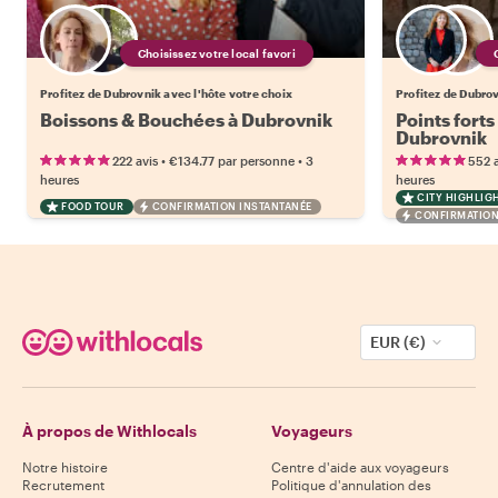
Choisissez votre local favori
Profitez de Dubrovnik avec l'hôte votre choix
Profitez de Dubrov
Boissons & Bouchées à Dubrovnik
Points forts
Dubrovnik
•
•
222 avis
€134.77
par personne
3
552 a
heures
heures
CITY HIGHLIG
FOOD TOUR
CONFIRMATION INSTANTANÉE
CONFIRMATION
EUR (€)
À propos de Withlocals
Voyageurs
Notre histoire
Centre d'aide aux voyageurs
Recrutement
Politique d'annulation des