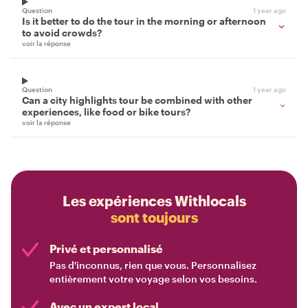
Question
1 year ago
Is it better to do the tour in the morning or afternoon
to avoid crowds?
voir la réponse
Question
1 year ago
Can a city highlights tour be combined with other
experiences, like food or bike tours?
voir la réponse
Les expériences Withlocals
sont toujours
Privé et personnalisé
Pas d'inconnus, rien que vous. Personnalisez
entièrement votre voyage selon vos besoins.
Avec un expert local