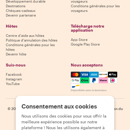
Développement durable
voyageurs
Destinations
Conditions générales pour les
Chèques-cadeaux
voyageurs
Devenir partenaire
Hôtes
Télécharge notre
application
Centre d'aide aux hôtes
App Store
Politique d'annulation des hôtes
Google Play Store
Conditions générales pour les
hôtes
Devenir hôte
Suis-nous
Nous acceptons
Mastercard, Visa, Amex, Di
Facebook
Instagram
YouTube
Disponibilité selon la destination
Consentement aux cookies
©
2026
Withlocals.com
|
Politique de confidentialité
|
Cookies
|
Plan du
site
Nous utilisons des cookies pour vous offrir la
meilleure expérience possible sur notre
plateforme ! Nous les utilisons également à