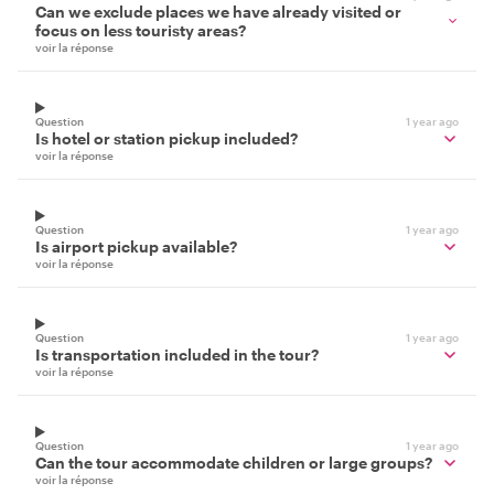
Can we exclude places we have already visited or
focus on less touristy areas?
voir la réponse
Question
1 year ago
Is hotel or station pickup included?
voir la réponse
Question
1 year ago
Is airport pickup available?
voir la réponse
Question
1 year ago
Is transportation included in the tour?
voir la réponse
Question
1 year ago
Can the tour accommodate children or large groups?
voir la réponse