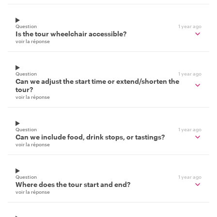
Question
1 year ago
Is the tour wheelchair accessible?
voir la réponse
Question
1 year ago
Can we adjust the start time or extend/shorten the
tour?
voir la réponse
Question
1 year ago
Can we include food, drink stops, or tastings?
voir la réponse
Question
1 year ago
Where does the tour start and end?
voir la réponse