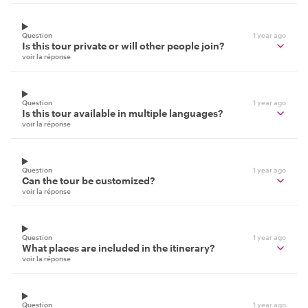
Question
1 year ago
Is this tour private or will other people join?
voir la réponse
Question
1 year ago
Is this tour available in multiple languages?
voir la réponse
Question
1 year ago
Can the tour be customized?
voir la réponse
Question
1 year ago
What places are included in the itinerary?
voir la réponse
Question
1 year ago