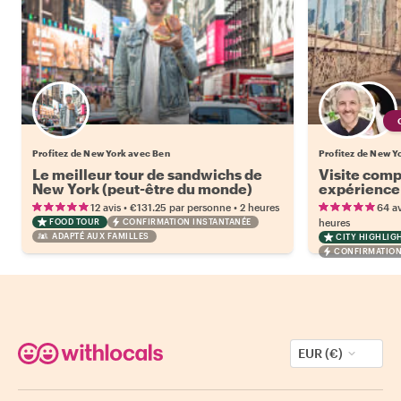
Profitez de New York avec Ben
Profitez de New Yo
Le meilleur tour de sandwichs de
Visite comp
New York (peut-être du monde)
expérience 
•
•
12 avis
€131.25
par personne
2 heures
64 av
FOOD TOUR
CONFIRMATION INSTANTANÉE
heures
ADAPTÉ AUX FAMILLES
CITY HIGHLIG
CONFIRMATION
EUR (€)