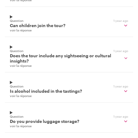
voir la réponse
Question
1 year ago
Can children join the tour?
voir la réponse
Question
1 year ago
Does the tour include any sightseeing or cultural
insights?
voir la réponse
Question
1 year ago
Is alcohol included in the tastings?
voir la réponse
Question
1 year ago
Do you provide luggage storage?
voir la réponse