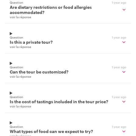
Question
1 year ago
Are dietary restrictions or food allergies
accommodated?
voir la réponse
Question
1 year ago
Is this a private tour?
voir la réponse
Question
1 year ago
Can the tour be customized?
voir la réponse
Question
1 year ago
Is the cost of tastings included in the tour price?
voir la réponse
Question
1 year ago
What types of food can we expect to try?