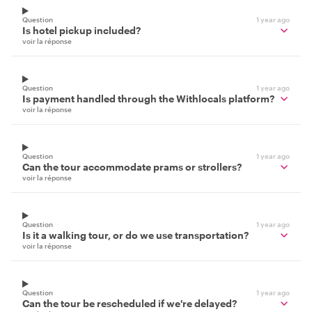
Question
1 year ago
Is hotel pickup included?
voir la réponse
Question
1 year ago
Is payment handled through the Withlocals platform?
voir la réponse
Question
1 year ago
Can the tour accommodate prams or strollers?
voir la réponse
Question
1 year ago
Is it a walking tour, or do we use transportation?
voir la réponse
Question
1 year ago
Can the tour be rescheduled if we're delayed?