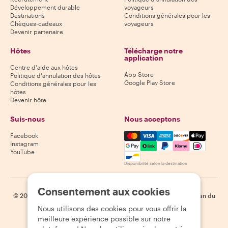
Développement durable
voyageurs
Destinations
Conditions générales pour les
Chèques-cadeaux
voyageurs
Devenir partenaire
Hôtes
Télécharge notre
application
Centre d'aide aux hôtes
App Store
Politique d'annulation des hôtes
Google Play Store
Conditions générales pour les
hôtes
Devenir hôte
Suis-nous
Nous acceptons
Mastercard, Visa, Amex, Di
Facebook
Instagram
YouTube
Disponibilité selon la destination
Consentement aux cookies
©
2026
Withlocals.com
|
Politique de confidentialité
|
Cookies
|
Plan du
site
Nous utilisons des cookies pour vous offrir la
meilleure expérience possible sur notre