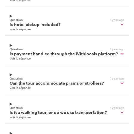
Question
1 year ago
Is hotel pickup included?
voir la réponse
Question
1 year ago
Is payment handled through the Withlocals platform?
voir la réponse
Question
1 year ago
Can the tour accommodate prams or strollers?
voir la réponse
Question
1 year ago
Is it a walking tour, or do we use transportation?
voir la réponse