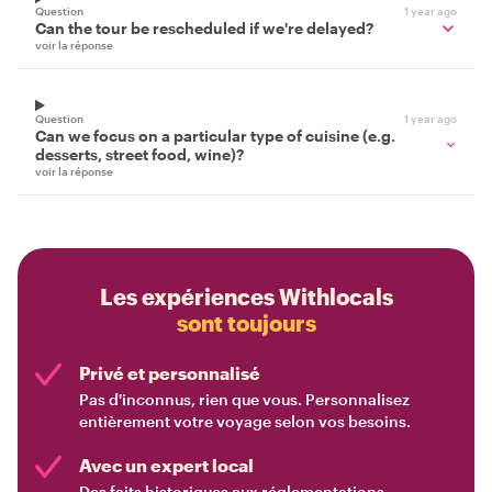
Question
1 year ago
Can the tour be rescheduled if we're delayed?
voir la réponse
Question
1 year ago
Can we focus on a particular type of cuisine (e.g.
desserts, street food, wine)?
voir la réponse
Les expériences Withlocals
sont toujours
Privé et personnalisé
Pas d'inconnus, rien que vous. Personnalisez
entièrement votre voyage selon vos besoins.
Avec un expert local
Des faits historiques aux réglementations