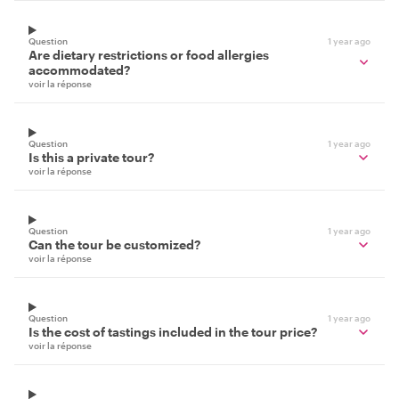
Question
1 year ago
Are dietary restrictions or food allergies
accommodated?
voir la réponse
Question
1 year ago
Is this a private tour?
voir la réponse
Question
1 year ago
Can the tour be customized?
voir la réponse
Question
1 year ago
Is the cost of tastings included in the tour price?
voir la réponse