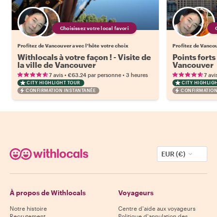
Choisissez votre local favori
Profitez de Vancouver avec l'hôte votre choix
Profitez de Vancou
Withlocals à votre façon ! - Visite de
Points forts
la ville de Vancouver
Vancouver
•
•
7 avis
€63.24
par personne
3 heures
7 avi
CITY HIGHLIGHT TOUR
CITY HIGHLIG
CONFIRMATION INSTANTANÉE
CONFIRMATION
EUR (€)
À propos de Withlocals
Voyageurs
Notre histoire
Centre d'aide aux voyageurs
Recrutement
Politique d'annulation des