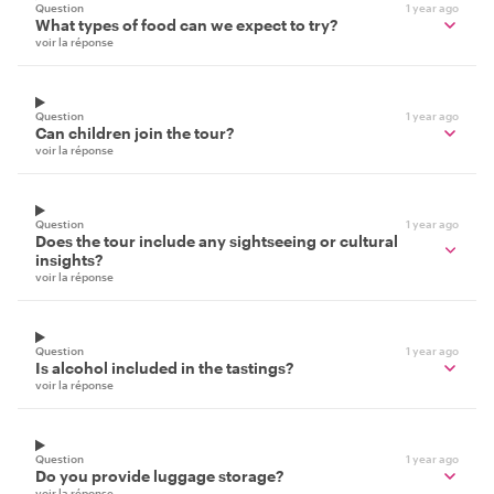
Question
1 year ago
What types of food can we expect to try?
voir la réponse
Question
1 year ago
Can children join the tour?
voir la réponse
Question
1 year ago
Does the tour include any sightseeing or cultural
insights?
voir la réponse
Question
1 year ago
Is alcohol included in the tastings?
voir la réponse
Question
1 year ago
Do you provide luggage storage?
voir la réponse