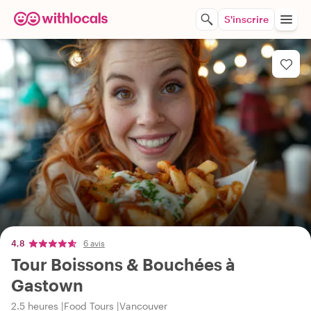
S'inscrire
4,8
6 avis
Tour Boissons & Bouchées à
Gastown
2.5 heures
Food Tours
Vancouver