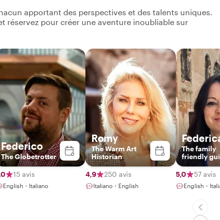
hacun apportant des perspectives et des talents uniques.
s et réservez pour créer une aventure inoubliable sur
Romy
Federic
Federico
The Warm Art
The family
The Globetrotter
Historian
friendly gu
,0
15 avis
4,9
250 avis
5,0
57 avis
English・Italiano
Italiano・English
English・It