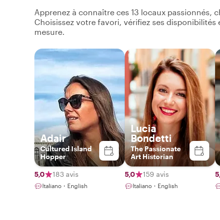
Apprenez à connaître ces 13 locaux passionnés, c
Choisissez votre favori, vérifiez ses disponibilité
mesure.
Lucia
Adair
Bondetti
Cultured Island
The Passionate
Hopper
Art Historian
5,0
183 avis
5,0
159 avis
5
Italiano・English
Italiano・English