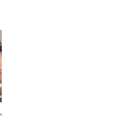
a
Daniela
Denise
Cultural
Sharing Venice
ide
storyteller &
with a smile
Venetian
Experience
5,0
14 avis
5,0
10 avis
Designer
aliano・日本語
English・Français・Italiano
English・Italiano