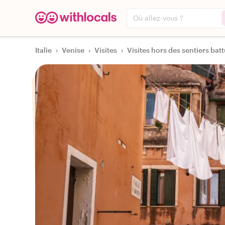
Où allez-vous ?
Italie
›
Venise
›
Visites
›
Visites hors des sentiers batt