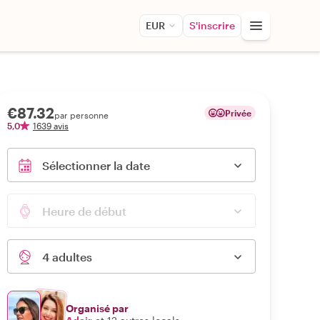
EUR
S'inscrire
€87.32
Privée
par personne
5,0
1639 avis
Sélectionner la date
Heure de début
4 adultes
Organisé par