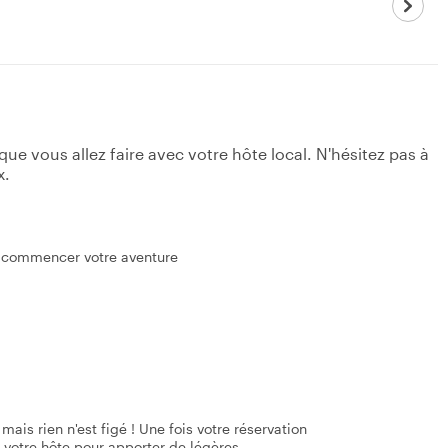
e vous allez faire avec votre hôte local. N'hésitez pas à
x.
ur commencer votre aventure
mais rien n'est figé ! Une fois votre réservation
 votre hôte pour apporter de légères