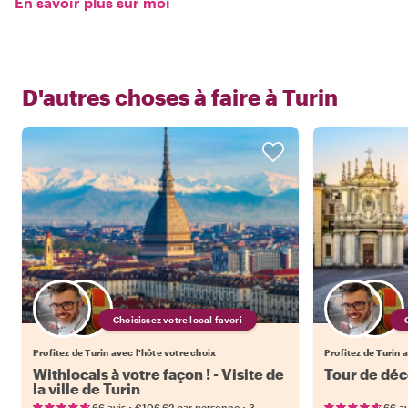
En savoir plus sur moi
D'autres choses à faire à
Turin
Choisissez votre local favori
Profitez de Turin avec l'hôte votre choix
Profitez de Turin 
Withlocals à votre façon ! - Visite de
Tour de déc
la ville de Turin
•
•
66 avis
€106.62
par personne
3
66 av