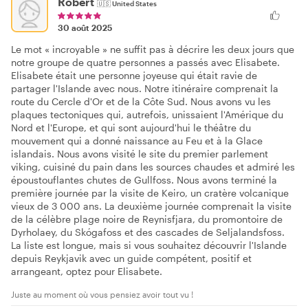
Robert
🇺🇸
United States
30 août 2025
Le mot « incroyable » ne suffit pas à décrire les deux jours que
notre groupe de quatre personnes a passés avec Elisabete.
Elisabete était une personne joyeuse qui était ravie de
partager l'Islande avec nous. Notre itinéraire comprenait la
route du Cercle d'Or et de la Côte Sud. Nous avons vu les
plaques tectoniques qui, autrefois, unissaient l'Amérique du
Nord et l'Europe, et qui sont aujourd'hui le théâtre du
mouvement qui a donné naissance au Feu et à la Glace
islandais. Nous avons visité le site du premier parlement
viking, cuisiné du pain dans les sources chaudes et admiré les
époustouflantes chutes de Gullfoss. Nous avons terminé la
première journée par la visite de Keiro, un cratère volcanique
vieux de 3 000 ans. La deuxième journée comprenait la visite
de la célèbre plage noire de Reynisfjara, du promontoire de
Dyrholaey, du Skógafoss et des cascades de Seljalandsfoss.
La liste est longue, mais si vous souhaitez découvrir l'Islande
depuis Reykjavik avec un guide compétent, positif et
arrangeant, optez pour Elisabete.
Juste au moment où vous pensiez avoir tout vu !