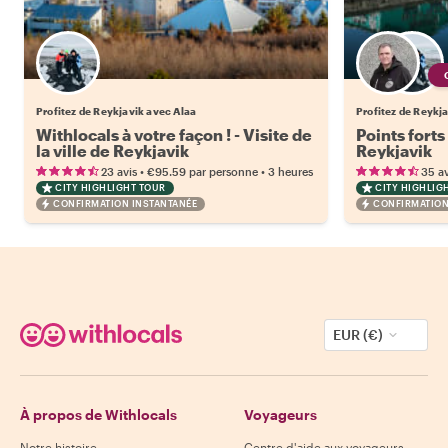
Profitez de Reykjavik avec Alaa
Profitez de Reykja
Withlocals à votre façon ! - Visite de
Points forts
la ville de Reykjavik
Reykjavik
•
•
23 avis
€95.59
par personne
3 heures
35 av
CITY HIGHLIGHT TOUR
CITY HIGHLIG
CONFIRMATION INSTANTANÉE
CONFIRMATION
EUR (€)
À propos de Withlocals
Voyageurs
Notre histoire
Centre d'aide aux voyageurs