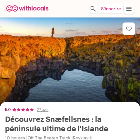
S'inscrire
5,0
27 avis
Découvrez Snæfellsnes : la
péninsule ultime de l'Islande
10 heures
Off The Beaten Track
Reykjavik