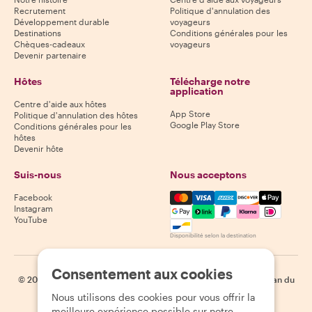
Recrutement
Politique d'annulation des
Développement durable
voyageurs
Destinations
Conditions générales pour les
Chèques-cadeaux
voyageurs
Devenir partenaire
Hôtes
Télécharge notre
application
Centre d'aide aux hôtes
App Store
Politique d'annulation des hôtes
Google Play Store
Conditions générales pour les
hôtes
Devenir hôte
Suis-nous
Nous acceptons
Mastercard, Visa, Amex, Di
Facebook
Instagram
YouTube
Disponibilité selon la destination
Consentement aux cookies
©
2026
Withlocals.com
|
Politique de confidentialité
|
Cookies
|
Plan du
site
Nous utilisons des cookies pour vous offrir la
meilleure expérience possible sur notre