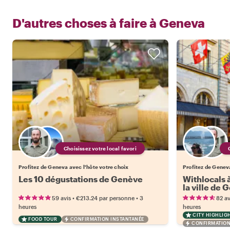
D'autres choses à faire à
Geneva
Choisissez votre local favori
Profitez de Geneva avec l'hôte votre choix
Profitez de Geneva
Les 10 dégustations de Genève
Withlocals à
la ville de
•
•
59 avis
€213.24
par personne
3
82 av
heures
heures
CITY HIGHLIG
FOOD TOUR
CONFIRMATION INSTANTANÉE
CONFIRMATION